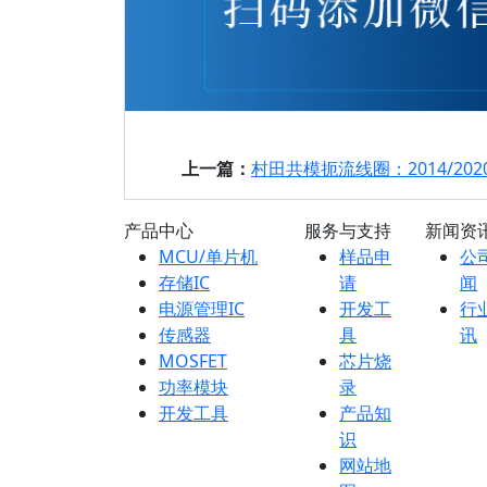
上一篇：
村田共模扼流线圈：2014/2020尺寸4A
产品中心
服务与支持
新闻资
MCU/单片机
样品申
公
存储IC
请
闻
电源管理IC
开发工
行
传感器
具
讯
MOSFET
芯片烧
功率模块
录
开发工具
产品知
识
网站地