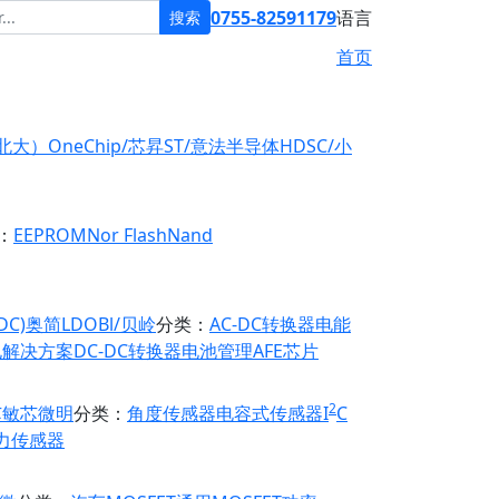
0755-82591179
语言
搜索
首页
原北大）
OneChip/芯昇
ST/意法半导体
HDSC/小
：
EEPROM
Nor Flash
Nand
DC)
奥简LDO
Bl/贝岭
分类：
AC-DC转换器
电能
电解决方案
DC-DC转换器
电池管理
AFE芯片
2
芯
敏芯微
明
分类：
角度传感器
电容式传感器
I
C
力传感器