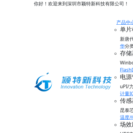
你好！欢迎来到深圳市颖特新科技有限公司！
产品中
单片
新唐
华
分
存储器
Win
Flash
电源
uPI
计量I
传感器
昆泰
温度
场效