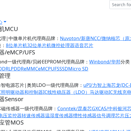
心
机MCU
代理|中微单片机代理商
品牌：
Nuvoton/新唐
NCC/微纳核芯（
类：
8位单片机
32位单片机
微控处理器
语音芯片
/eMCP/UFS
bond一级代理商/贝岭EEPROM代理商
品牌：
Winbond/华邦
分类
DDR
LPDDR
eMMC
eMCP
UFS
SSD
Micro SD
管理
/力智电源芯片|奥简LDO一级代理商
品牌：
uPI/力智
上海芯龙(DC-
C
照明驱动器和控制器IC
线性稳压器（LDO）
马达驱动IC
无线充
Sensor
芯磁传感器一级代理商
品牌：
Conntek/昆泰芯
GXCAS/中科银河
/电压监控器
转速传感器
温湿度传感器
惯性传感器
信号调理芯片
压
应管MOS