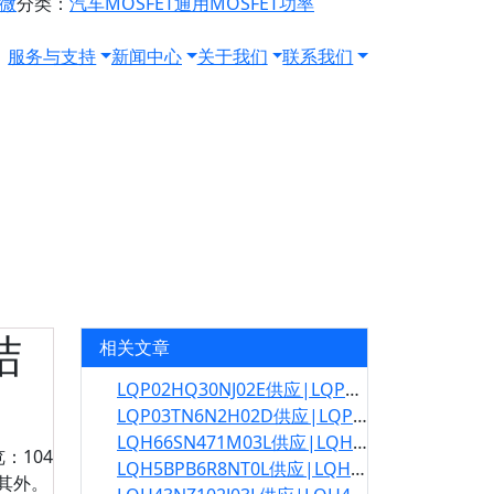
源微
分类：
汽车MOSFET
通用MOSFET
功率
服务与支持
新闻中心
关于我们
联系我们
结
相关文章
LQP02HQ30NJ02E供应|LQP02HQ30NJ02E规格书
LQP03TN6N2H02D供应|LQP03TN6N2H02D规格书
LQH66SN471M03L供应|LQH66SN471M03L规格书
览：104
LQH5BPB6R8NT0L供应|LQH5BPB6R8NT0L规格书
其外。