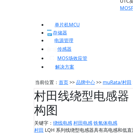
UTC
MOSF
单片机MCU
存储器
电源管理
传感器
MOS场效应管
解决方案
当前位置：
首页
>>
品牌中心
>>
muRata/村田
村田线绕型电感器
构图
关键字：
绕线电感
村田电感
铁氧体电感
村田
LQH 系列线绕型电感器具有高电感和低