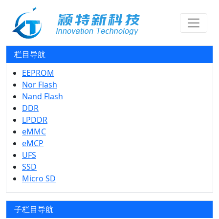
栏目导航
EEPROM
Nor Flash
Nand Flash
DDR
LPDDR
eMMC
eMCP
UFS
SSD
Micro SD
子栏目导航