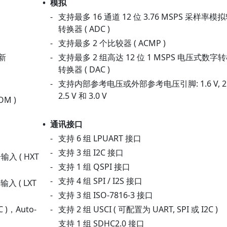
•
模拟
-
支持最多 16 通道 12 位 3.76 MSPS 采样率
转换器 ( ADC )
-
支持最多 2 个比较器 ( ACMP )
更新
-
支持最多 2 组高达 12 位 1 MSPS 电压式数字
转换器 ( DAC )
-
支持内部参考电压或外部参考电压引脚: 1.6 V, 2.0
2.5 V 和 3.0 V
OM )
•
通讯接口
-
支持 6 组 LPUART 接口
-
支持 3 组 I2C 接口
入 ( HXT
-
支持 1 组 QSPI 接口
-
支持 4 组 SPI / I2S 接口
入 ( LXT
-
支持 3 组 ISO-7816-3 接口
 )，Auto-
-
支持 2 组 USCI ( 可配置为 UART, SPI 或 I2C )
支持 1 组 SDHC2.0 接口