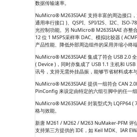
数据传输速率。
NuMicro® M263SIAAE 支持丰富的周边接口，
通用串行接口 )、QSPI、SPI/I2S、I2C、IS
光控制功能。另 NuMicro® M263SIAAE 亦整
12 位 1 MSPS采样率 DAC、模拟比较器 ( AC
产品性能、降低外部周边组件的采用并缩小终
NuMicro® M263SIAAE 集成了符合 USB 
( Device )，同时亦集成了 USB 1.1 主机
讯号，支持无需外挂晶振，能够节省材料成本
NuMicro® M263SIAAE 提供一组符合 CA
PinConfig 来设定由特定的六组引脚中的任一
NuMicro® M263SIAAE 封装型式为 LQF
格与效能。
新唐 M261 / M262 / M263 NuMaker-PF
支持第三方提供的 IDE，如 Keil MDK、IAR EWA