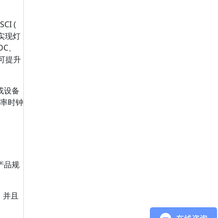
I (
与实现灯
DC、
，可提升
 或设备
准频率时钟
化产品规
器。并且