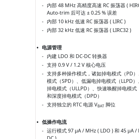
-
内部 48 MHz 高精度高速 RC 振荡器 ( HIRC
Auto-trim 后可达 ± 0.25 % 误差
-
内部 10 kHz 低速 RC 振荡器 ( LIRC )
-
内部 32 kHz 低速 RC 振荡器 ( LIRC32 )
•
电源管理
-
内建 LDO 和 DC-DC 转换器
-
支持 0.9 V / 1.2 V 核心电压
-
支持多种操作模式，诸如掉电模式（PD）
模式（SPD）、低漏电掉电模式（LLPD
掉电模式（ULLPD）、快速唤醒掉电模式（
和深度掉电模式（DPD）
-
支持独立的 RTC 电源 V
脚位
BAT
•
低操作电流
-
运行模式 97 μA / MHz ( LDO ) 和 45 μA / 
DC )