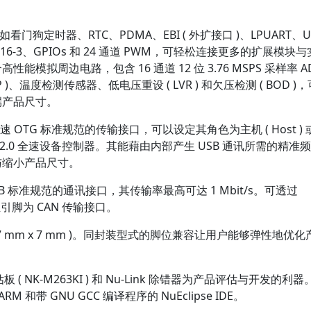
如看门狗定时器、RTC、PDMA、EBI ( 外扩接口 )、LPUART、USC
O-7816-3、GPIOs 和 24 通道 PWM，可轻松连接更多的扩展模块
合高性能模拟周边电路，包含 16 通道 12 位 3.76 MSPS 采样率 A
MP )、温度检测传感器、低电压重设 ( LVR ) 和欠压检测 ( BOD )
端产品尺寸。
2.0 全速 OTG 标准规范的传输接口，可以设定其角色为主机 ( Host )
和 USB 2.0 全速设备控制器。其能藉由内部产生 USB 通讯所需的精
与缩小产品尺寸。
N 2.0B 标准规范的通讯接口，其传输率最高可达 1 Mbit/s。可透过
组引脚为 CAN 传输接口。
P64 ( 7 mm x 7 mm )。同封装型式的脚位兼容让用户能够弹性地优
M 评估板 ( NK-M263KI ) 和 Nu-Link 除错器为产品评估与开发的利
RM 和带 GNU GCC 编译程序的 NuEclipse IDE。