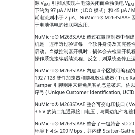
源 V
引脚以实现主电源关闭而单独供电 V
BAT
BA
下约为 97 μA / MHz（LDO 模式）和 45 μ
耗电流则小于 2 μA。NuMicro® M263
于电池供电的物联网应用。
NuMicro® M263SIAAE 透过在微控
机是一连串透过验证每一个软件身份及其完整
启动。当微控制器开机时，韧体会去检查开机
操作系统接续后续流程。反之，则系统会停止
NuMicro® M263SIAAE 内建 4 个区域可编程的 
192 / 128 硬件加速器和随机数生成器 ( True 
Tamper 引脚则用来避免黑客的恶意破坏。佐以 96 位芯片
序号 ( Unique Customer Identificat
NuMicro® M263SIAAE 整合可变电压接口 ( Volt
3.6 V 的第二组通讯接口电压，与周边组件
NuMicro® M263SIAAE 整合了一组符合 SD 
环境下可达 200 Mbps，并内建 Scatter-Gat