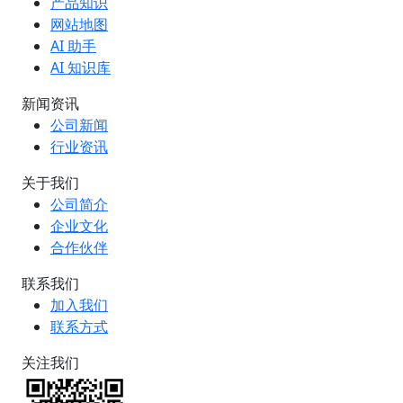
产品知识
网站地图
AI 助手
AI 知识库
新闻资讯
公司新闻
行业资讯
关于我们
公司简介
企业文化
合作伙伴
联系我们
加入我们
联系方式
关注我们