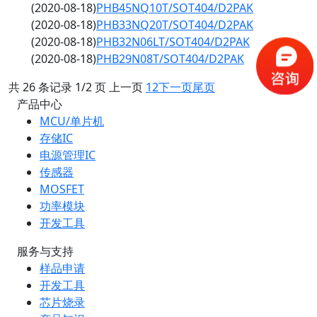
(2020-08-18)
PHB45NQ10T/SOT404/D2PAK
(2020-08-18)
PHB33NQ20T/SOT404/D2PAK
(2020-08-18)
PHB32N06LT/SOT404/D2PAK
(2020-08-18)
PHB29N08T/SOT404/D2PAK
共 26 条记录 1/2 页 上一页
1
2
下一页
尾页
产品中心
MCU/单片机
存储IC
电源管理IC
传感器
MOSFET
功率模块
开发工具
服务与支持
样品申请
开发工具
芯片烧录