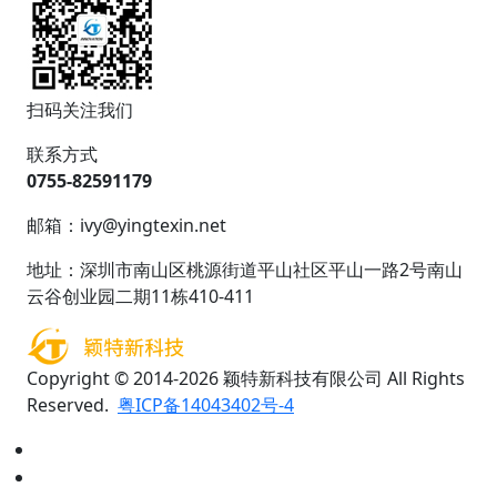
扫码关注我们
联系方式
0755-82591179
邮箱：ivy@yingtexin.net
地址：深圳市南山区桃源街道平山社区平山一路2号南山
云谷创业园二期11栋410-411
Copyright © 2014-2026 颖特新科技有限公司 All Rights
Reserved.
粤ICP备14043402号-4