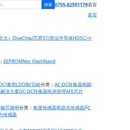
0755-82591179
语言
搜索
首页
原北大）
OneChip/芯昇
ST/意法半导体
HDSC/小
：
EEPROM
Nor Flash
Nand
DC)
奥简LDO
Bl/贝岭
分类：
AC-DC转换器
电能
电解决方案
DC-DC转换器
电池管理
AFE芯片
2
芯
敏芯微
明
分类：
角度传感器
电容式传感器
I
C
力传感器