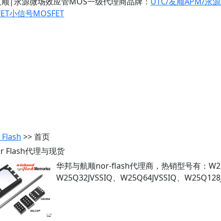
友顺|永源微场效应管MOS一级代理商
品牌：
UTC/友顺
APM/永
ET
小信号MOSFET
 Flash
>> 首页
Nor Flash代理与现货
华邦与航顺nor-flash代理商，热销型号有：W25Q1
W25Q32JVSSIQ、W25Q64JVSSIQ、W25Q12