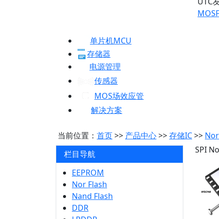
UTC
MOSF
单片机MCU
存储器
电源管理
传感器
MOS场效应管
解决方案
当前位置：
首页
>>
产品中心
>>
存储IC
>>
Nor
SPI 
栏目导航
EEPROM
Nor Flash
Nand Flash
DDR