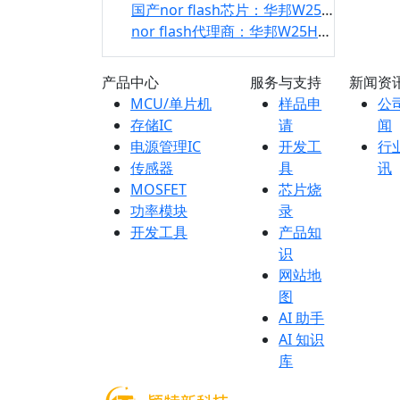
国产nor flash芯片：华邦W25Q02JV_DTR
nor flash代理商：华邦W25H02JV_DTR
产品中心
服务与支持
新闻资
MCU/单片机
样品申
公
存储IC
请
闻
电源管理IC
开发工
行
传感器
具
讯
MOSFET
芯片烧
功率模块
录
开发工具
产品知
识
网站地
图
AI 助手
AI 知识
库