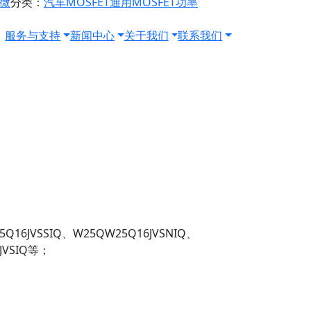
源微
分类：
汽车MOSFET
通用MOSFET
功率
服务与支持
新闻中心
关于我们
联系我们
6JVSSIQ、W25QW25Q16JVSNIQ、
8JVSIQ等；