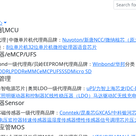
心
机MCU
代理|中微单片机代理商
品牌：
Nuvoton/新唐
NCC/微纳核芯（
类：
8位单片机
32位单片机
微控处理器
语音芯片
/eMCP/UFS
bond一级代理商/贝岭EEPROM代理商
品牌：
Winbond/华邦
分类
DDR
LPDDR
eMMC
eMCP
UFS
SSD
Micro SD
管理
/力智电源芯片|奥简LDO一级代理商
品牌：
uPI/力智
上海芯龙(DC-
C
照明驱动器和控制器IC
线性稳压器（LDO）
马达驱动IC
无线充
Sensor
芯磁传感器一级代理商
品牌：
Conntek/昆泰芯
GXCAS/中科银河
/电压监控器
转速传感器
温湿度传感器
惯性传感器
信号调理芯片
压
应管MOS