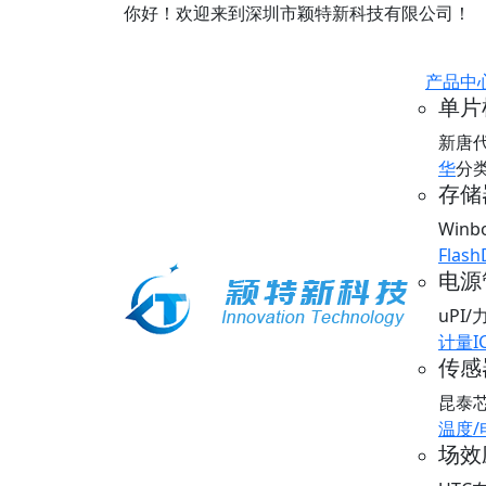
你好！欢迎来到深圳市颖特新科技有限公司！
产品中
单片
新唐
华
分
存储器
Win
Flash
电源
uPI
计量I
传感器
昆泰
温度
场效