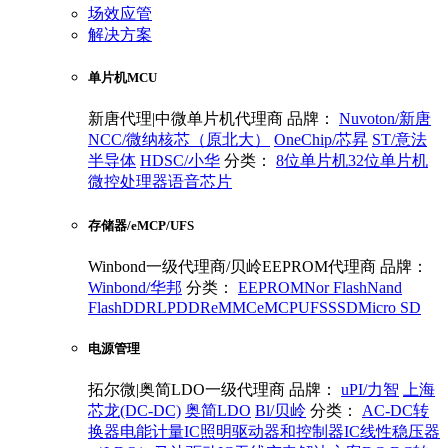
场效应管
解决方案
单片机MCU
新唐代理|中微单片机代理商
品牌：
Nuvoton/新唐
NCC/微纳核芯（原北大）
OneChip/芯昇
ST/意法
半导体
HDSC/小华
分类：
8位单片机
32位单片机
微控处理器
语音芯片
存储器/eMCP/UFS
Winbond一级代理商/贝岭EEPROM代理商
品牌：
Winbond/华邦
分类：
EEPROM
Nor Flash
Nand
Flash
DDR
LPDDR
eMMC
eMCP
UFS
SSD
Micro SD
电源管理
拓尔微|奥简LDO一级代理商
品牌：
uPI/力智
上海
芯龙(DC-DC)
奥简LDO
Bl/贝岭
分类：
AC-DC转
换器
电能计量IC
照明驱动器和控制器IC
线性稳压器