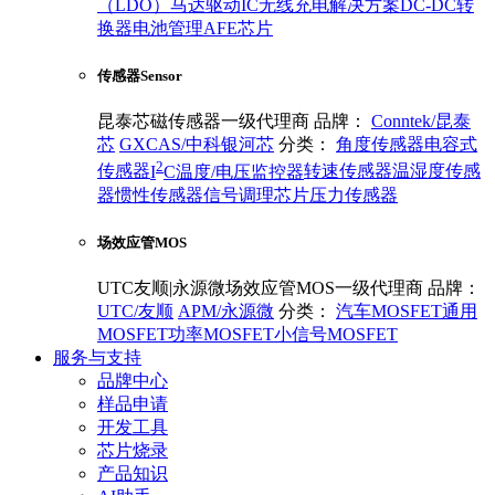
（LDO）
马达驱动IC
无线充电解决方案
DC-DC转
换器
电池管理
AFE芯片
传感器Sensor
昆泰芯磁传感器一级代理商
品牌：
Conntek/昆泰
芯
GXCAS/中科银河芯
分类：
角度传感器
电容式
2
传感器
I
C温度/电压监控器
转速传感器
温湿度传感
器
惯性传感器
信号调理芯片
压力传感器
场效应管MOS
UTC友顺|永源微场效应管MOS一级代理商
品牌：
UTC/友顺
APM/永源微
分类：
汽车MOSFET
通用
MOSFET
功率MOSFET
小信号MOSFET
服务与支持
品牌中心
样品申请
开发工具
芯片烧录
产品知识