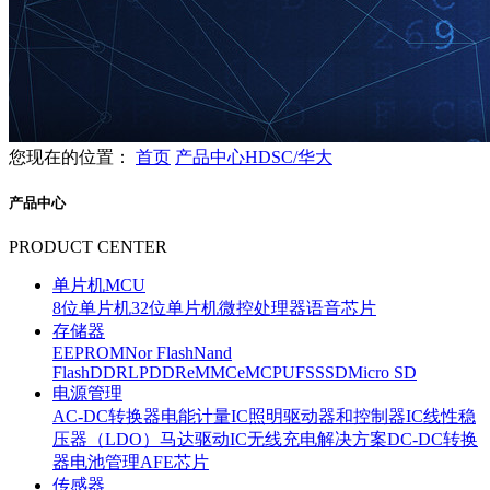
您现在的位置：
首页
产品中心
HDSC/华大
产品中心
PRODUCT CENTER
单片机MCU
8位单片机
32位单片机
微控处理器
语音芯片
存储器
EEPROM
Nor Flash
Nand
Flash
DDR
LPDDR
eMMC
eMCP
UFS
SSD
Micro SD
电源管理
AC-DC转换器
电能计量IC
照明驱动器和控制器IC
线性稳
压器（LDO）
马达驱动IC
无线充电解决方案
DC-DC转换
器
电池管理
AFE芯片
传感器