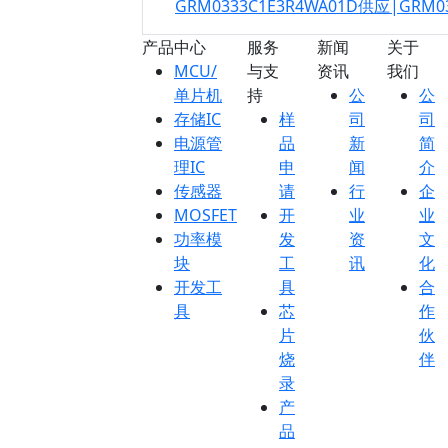
GRM0333C1E3R4WA01D供应|GRM0
产品中心
服务
新闻
关于
MCU/
与支
资讯
我们
单片机
持
公
公
存储IC
样
司
司
电源管
品
新
简
理IC
申
闻
介
传感器
请
行
企
MOSFET
开
业
业
功率模
发
资
文
块
工
讯
化
开发工
具
合
具
芯
作
片
伙
烧
伴
录
产
品