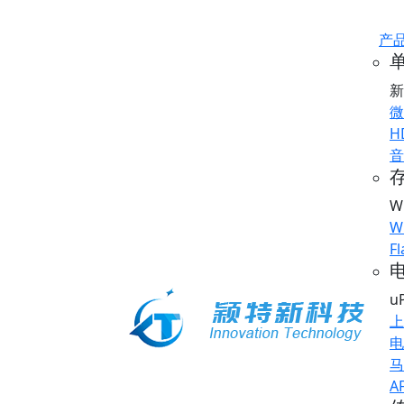
产
新
微
H
音
存
W
W
Fl
u
上
电
马
A