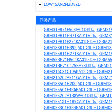
LQW15AN2N2D8ZD
同类产品
GRM319R71E563JA01D供应|GRM31
GRM319B11H471KA01D供应|GRM3
GRM219B11E274KA01D供应|GRM2
GRM188R11H392JA01D供应|GRM18
GRM155R11H271KA01D供应|GRM1
GRM55RR71H564KA01L供应|GRM5
GRM21BR71C475KA73L供应|GRM21
GRM216C81C105KA12D供应|GRM2
GRM2162C2A511GA01D供应|GRM2
GRM1885C1H200JA01D供应|GRM18
GRM1555C1E4R6BA01D供应|GRM1
GRM1552C2A1R8WA01D供应|GRM1
GRM1551X1H1R9CA01D供应|GRM1
GRM0333C1E3R4BA01D供应|GRM0