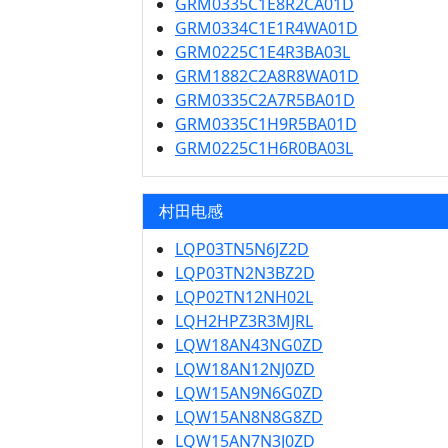
GRM0335C1E8R2CA01D
GRM0334C1E1R4WA01D
GRM0225C1E4R3BA03L
GRM1882C2A8R8WA01D
GRM0335C2A7R5BA01D
GRM0335C1H9R5BA01D
GRM0225C1H6R0BA03L
村田电感
LQP03TN5N6JZ2D
LQP03TN2N3BZ2D
LQP02TN12NH02L
LQH2HPZ3R3MJRL
LQW18AN43NG0ZD
LQW18AN12NJ0ZD
LQW15AN9N6G0ZD
LQW15AN8N8G8ZD
LQW15AN7N3J0ZD