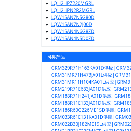
LQH2HPZ220MGRL
LQH2HPN2R2MGRL
LQW15AN7N5G80D
LQW15AN7N2J00D
LQW15AN4N6G8ZD
LQW15AN4N5D0ZD
同类产品
GRM329R71H163KA01D供应|GRM3
GRM31MR71H473JA01L供应|GRM3
GRM31MR11H104KA01L供应|GRM3
GRM219R71E683JA01D供应|GRM21
GRM188R71H241JA01D供应|GRM18
GRM188R11E133JA01D供应|GRM18
GRM186R60G226ME15D供应|GRM
GRM033R61E131KA01D供应|GRM0
GRM022B30J182ME19L供应|GRM02