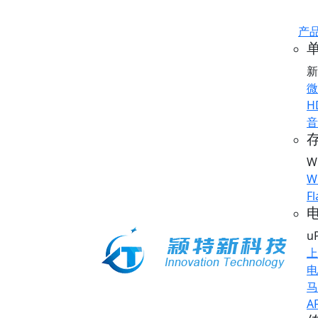
产
新
微
H
音
存
W
W
Fl
u
上
电
马
A