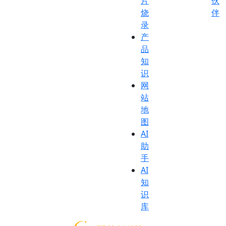
片
伙
烧
伴
录
产
品
知
识
网
站
地
图
AI
助
手
AI
知
识
库