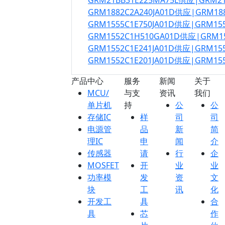
GRM21BB31E225MA75L供应|GRM2
GRM1882C2A240JA01D供应|GRM18
GRM1555C1E750JA01D供应|GRM15
GRM1552C1H510GA01D供应|GRM1
GRM1552C1E241JA01D供应|GRM15
GRM1552C1E201JA01D供应|GRM15
产品中心
服务
新闻
关于
MCU/
与支
资讯
我们
单片机
持
公
公
存储IC
样
司
司
电源管
品
新
简
理IC
申
闻
介
传感器
请
行
企
MOSFET
开
业
业
功率模
发
资
文
块
工
讯
化
开发工
具
合
具
芯
作