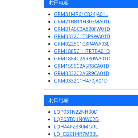
村田电容
GRM31MR61C824JA01L
GRM21BB11H303MA01L
GRM31A5C3A620FW01D
GRM0332C1E3R9WA01D
GRM0225C1C3R4WA03L
GRM1885C1H7R7BA01D
GRM1884C2AR80WA01D
GRM1555C2A5R8CA01D
GRM0332C2A6R9CA01D
GRM0332C1H470JA01D
村田电感
LQP03TN22NH00D
LQP03TQ1N0W02D
LQH44PZ330MGRL
LQH32CH4R7M33L