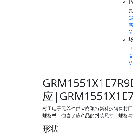
传
昆
G
感
传
U
友
M
GRM1551X1E7R
应|GRM1551X1E
村田电子元器件供应商颖特新科技销售村田型号：
规格书，包含了该产品的封装尺寸、规格与包装信
形状