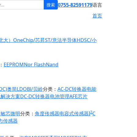
0755-82591179
语言
搜索
首页
原北大）
OneChip/芯昇
ST/意法半导体
HDSC/小
：
EEPROM
Nor Flash
Nand
DC)
奥简LDO
Bl/贝岭
分类：
AC-DC转换器
电能
电解决方案
DC-DC转换器
电池管理
AFE芯片
2
芯
敏芯微
明
分类：
角度传感器
电容式传感器
I
C
力传感器