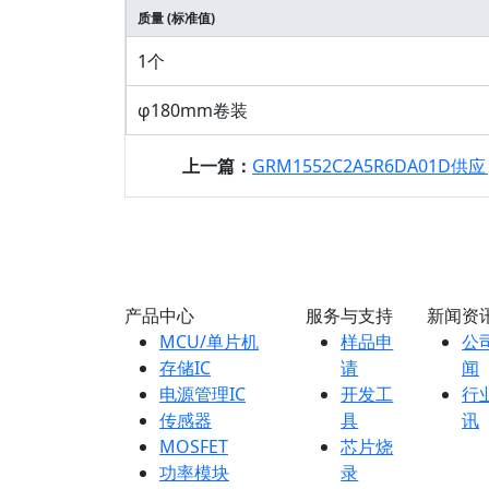
质量 (标准值)
1个
φ180mm卷装
上一篇：
GRM1552C2A5R6DA01D供应|GRM1552C2A
产品中心
服务与支持
新闻资
MCU/单片机
样品申
公
存储IC
请
闻
电源管理IC
开发工
行
传感器
具
讯
MOSFET
芯片烧
功率模块
录