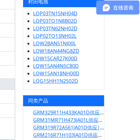
村田电感
LQP03TN15NH04D
LQP03TQ1N8B02D
LQP03TN62NH02D
LQP02TQ13NH02L
LQW2BAN51NJ00L
LQW18AN44NG8ZD
LQW15CAR27K00D
LQW15AN4N5C80D
LQW15AN18NH00D
LQG15HH1N2S02D
同类产品
GRM329R11H433KA01D供应|GRM329R11H433KA01D规格书
GRM31MR71H473JA01L供应|GRM31MR71H473JA01L规格书
GRM319R72A561JA01D供应|GRM319R72A561JA01D规格书
GRM216R71H103JA01D供应|GRM216R71H103JA01D规格书