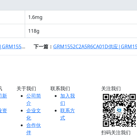
1.6mg
118g
5R6DA01D规格书
下一篇：
GRM1552C2A5R6CA01D供应|GRM1552C2A5R6CA01D规
讯
关于我们
联系我们
关注我们
司新
公司简
加入我
介
们
业资
企业文
联系方
化
式
合作伙
伴
扫码关注我们