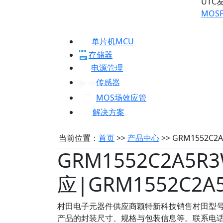
UTC
MOSF
单片机MCU
存储器
电源管理
传感器
MOS场效应管
解决方案
当前位置：
首页
>>
产品中心
>> GRM1552C
GRM1552C2A5R
应|GRM1552C2
村田电子元器件供应商颖特新科技销售村田型号：G
产品的封装尺寸、规格与包装信息等。联系电话：075