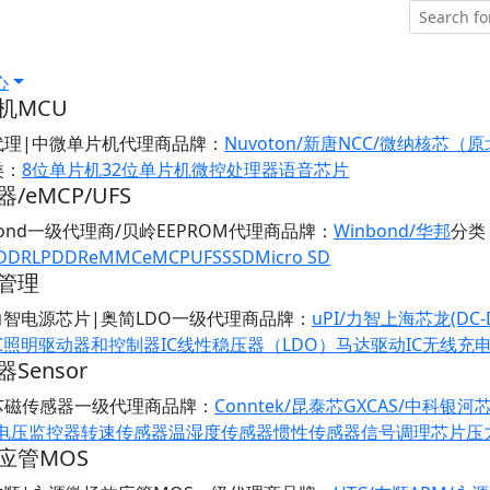
心
机MCU
代理|中微单片机代理商
品牌：
Nuvoton/新唐
NCC/微纳核芯（
类：
8位单片机
32位单片机
微控处理器
语音芯片
/eMCP/UFS
bond一级代理商/贝岭EEPROM代理商
品牌：
Winbond/华邦
分类
DDR
LPDDR
eMMC
eMCP
UFS
SSD
Micro SD
管理
/力智电源芯片|奥简LDO一级代理商
品牌：
uPI/力智
上海芯龙(DC-
C
照明驱动器和控制器IC
线性稳压器（LDO）
马达驱动IC
无线充
Sensor
芯磁传感器一级代理商
品牌：
Conntek/昆泰芯
GXCAS/中科银河
/电压监控器
转速传感器
温湿度传感器
惯性传感器
信号调理芯片
压
应管MOS