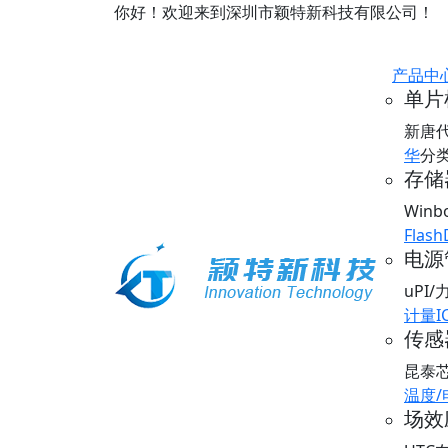
你好！欢迎来到深圳市颖特新科技有限公司！
产品中
单片
新唐
华
分
存储器
Win
Flash
电源
uPI
计量I
传感器
昆泰
温度
场效