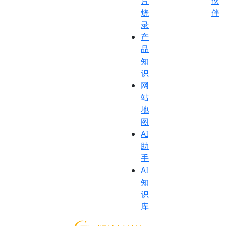
片
伙
烧
伴
录
产
品
知
识
网
站
地
图
AI
助
手
AI
知
识
库