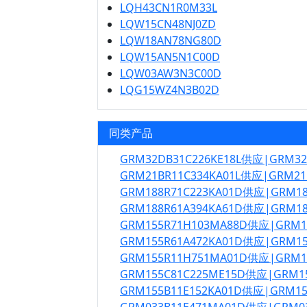
LQH43CN1R0M33L
LQW15CN48NJ0ZD
LQW18AN78NG80D
LQW15AN5N1C00D
LQW03AW3N3C00D
LQG15WZ4N3B02D
同类产品
GRM32DB31C226KE18L供应|GRM3
GRM21BR11C334KA01L供应|GRM21
GRM188R71C223KA01D供应|GRM1
GRM188R61A394KA61D供应|GRM1
GRM155R71H103MA88D供应|GRM
GRM155R61A472KA01D供应|GRM1
GRM155R11H751MA01D供应|GRM
GRM155C81C225ME15D供应|GRM1
GRM155B11E152KA01D供应|GRM1