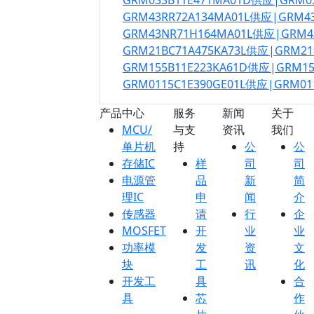
GRM033B11E471MA01D供应|GRM0
GRM43RR72A134MA01L供应|GRM4
GRM43NR71H164MA01L供应|GRM
GRM21BC71A475KA73L供应|GRM21
GRM155B11E223KA61D供应|GRM1
GRM0115C1E390GE01L供应|GRM01
产品中心
服务
新闻
关于
MCU/
与支
资讯
我们
单片机
持
公
公
存储IC
样
司
司
电源管
品
新
简
理IC
申
闻
介
传感器
请
行
企
MOSFET
开
业
业
功率模
发
资
文
块
工
讯
化
开发工
具
合
具
芯
作