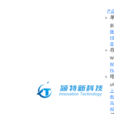
产
新
微
H
音
存
W
W
Fl
u
上
电
马
A