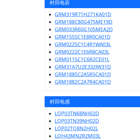
村田电容
GRM319R71H271KA01D
GRM188C80G475ME19D
GRM033R60G105MEA2D
GRM1555C1E8R0CA01D
GRM0225C1C4R1WA03L
GRM0222C1E6R8CA03L
GRM0115C1C6R2CE01L
GRM31A7U2E332JW31D
GRM1885C2A5R5CA01D
GRM1882C2A7R4CA01D
村田电感
LQP03TN68NH02D
LQP03TN39NH02D
LQP02TQ8N2H02L
LQH43MN2R2M03L