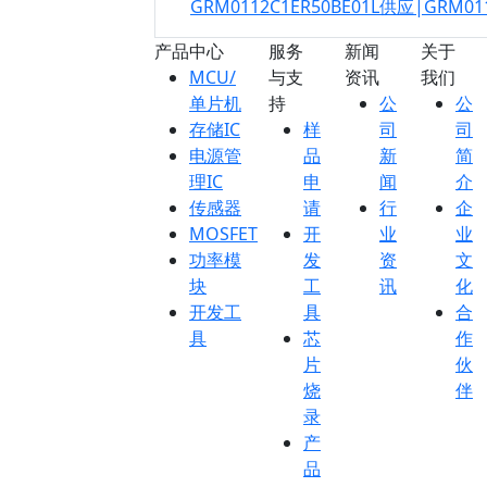
GRM0112C1ER50BE01L供应|GRM01
产品中心
服务
新闻
关于
MCU/
与支
资讯
我们
单片机
持
公
公
存储IC
样
司
司
电源管
品
新
简
理IC
申
闻
介
传感器
请
行
企
MOSFET
开
业
业
功率模
发
资
文
块
工
讯
化
开发工
具
合
具
芯
作
片
伙
烧
伴
录
产
品