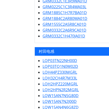
GRM0332C1E3R9WA01D
GRM0225C1C3R4WA03L
GRM1885C1H7R7BA01D
GRM1884C2AR80WA01D
GRM1555C2A5R8CA01D
GRM0332C2A6R9CA01D
GRM0332C1H470JA01D
村田电感
LQP03TN22NH00D
LQP03TQ1N0W02D
LQH44PZ330MGRL
LQH32CH4R7M33L
LQH2HPZ220MGRL
LQH2HPN2R2MGRL
LQW15AN7N5G80D
LQW15AN7N2J00D
LQW15AN4N6G8ZD