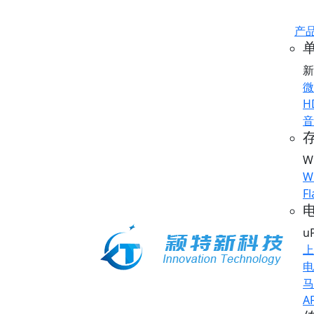
产
新
微
H
音
存
W
W
Fl
u
上
电
马
A