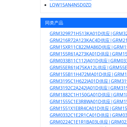
LQW15AN4N5D0ZD
同类产品
GRM329R71H513KA01D供应|GRM3
GRM216R72A123KAC4D供应|GRM2
GRM15XR11C822MA86D供应|GRM1
GRM155R61A273KA01D供应|GRM1
GRM033B11C112JA01D供应|GRM03
GRM55ER61J475KA12L供应|GRM55
GRM155B11H472MA01D供应|GRM
GRM3195C1H622JA01D供应|GRM31
GRM3192C2A242JA01D供应|GRM31
GRM1882C1H150GA01D供应|GRM1
GRM1555C1E3R8WA01D供应|GRM1
GRM1551X1E8R4CA01D供应|GRM1
GRM0332C1E2R1CA01D供应|GRM0
GRM0224C1E1R1BA03L供应|GRM02