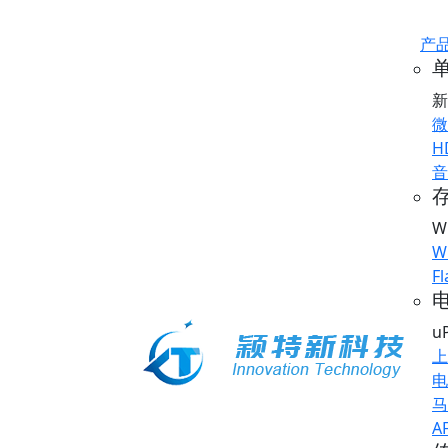
产
新
微
H
音
存
W
W
Fl
u
上
电
马
A