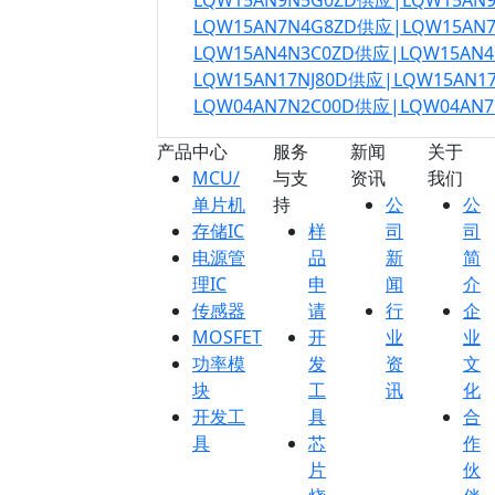
LQW15AN9N5G0ZD供应|LQW15AN
LQW15AN7N4G8ZD供应|LQW15AN
LQW15AN4N3C0ZD供应|LQW15AN
LQW15AN17NJ80D供应|LQW15AN1
LQW04AN7N2C00D供应|LQW04AN
产品中心
服务
新闻
关于
MCU/
与支
资讯
我们
单片机
持
公
公
存储IC
样
司
司
电源管
品
新
简
理IC
申
闻
介
传感器
请
行
企
MOSFET
开
业
业
功率模
发
资
文
块
工
讯
化
开发工
具
合
具
芯
作
片
伙