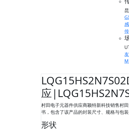
传
昆
G
感
传
U
友
M
LQG15HS2N7S0
应|LQG15HS2N
村田电子元器件供应商颖特新科技销售村田型号
书，包含了该产品的封装尺寸、规格与包装信息等
形状