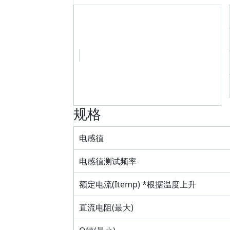
规格
电感徝
电感徝测试频率
额定电流(Itemp) *根据温度上升
直流电阻(最大)