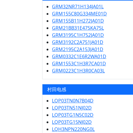
GRM32NR71H134JA01L
GRM155C80G334ME01D
GRM155B11H272JA01D
GRM21BB31E475KA75L
GRM3195C1H752JA01D
GRM3192C2A751JA01D
GRM2195C2A153JA01D
GRM0332C1E6R2WA01D
GRM1553C1H3R7CA01D
GRM0223C1H3R0CA03L
村田电感
LQP03TN0N7B04D
LQP03TN51NJ02D
LQP03TG1N5C02D
LQP03TG15NJ02D
LQH3NPN220NG0L