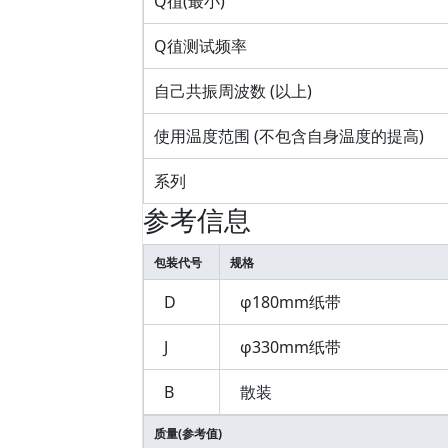
Q徝(最小)
Q徝测试频率
自己共振周波数 (以上)
使用温度范围 (不包含自身温度的提高)
系列
参考信息
包装代号
规格
D
φ180mm纸带
J
φ330mm纸带
B
散装
质量(参考值)