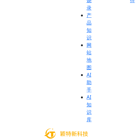
烧
伴
录
产
品
知
识
网
站
地
图
AI
助
手
AI
知
识
库