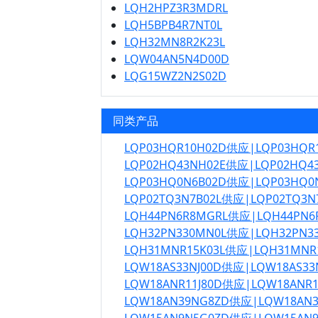
LQH2HPZ3R3MDRL
LQH5BPB4R7NT0L
LQH32MN8R2K23L
LQW04AN5N4D00D
LQG15WZ2N2S02D
同类产品
LQP03HQR10H02D供应|LQP03HQ
LQP02HQ43NH02E供应|LQP02HQ
LQP03HQ0N6B02D供应|LQP03HQ
LQP02TQ3N7B02L供应|LQP02TQ3
LQH44PN6R8MGRL供应|LQH44PN
LQH32PN330MN0L供应|LQH32PN
LQH31MNR15K03L供应|LQH31MN
LQW18AS33NJ00D供应|LQW18AS3
LQW18ANR11J80D供应|LQW18ANR
LQW18AN39NG8ZD供应|LQW18AN