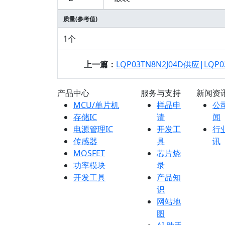
质量(参考值)
1个
上一篇：
LQP03TN8N2J04D供应|LQP03TN8
产品中心
服务与支持
新闻资
MCU/单片机
样品申
公
存储IC
请
闻
电源管理IC
开发工
行
传感器
具
讯
MOSFET
芯片烧
功率模块
录
开发工具
产品知
识
网站地
图