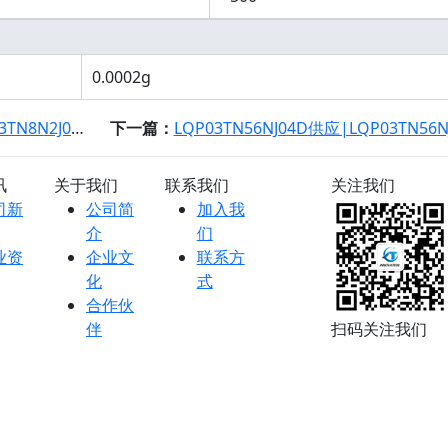
0.0002g
N2J04D规格书
下一篇：
LQP03TN56NJ04D供应|LQP03TN56NJ04D规
讯
关于我们
联系我们
关注我们
司新
公司简
加入我
介
们
业资
企业文
联系方
化
式
合作伙
伴
扫码关注我们