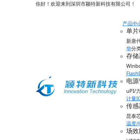
你好！欢迎来到深圳市颖特新科技有限公司！
产品中
单片
新唐
华
分
存储器
Win
Flash
电源
uPI
计量I
传感器
昆泰
温度
场效