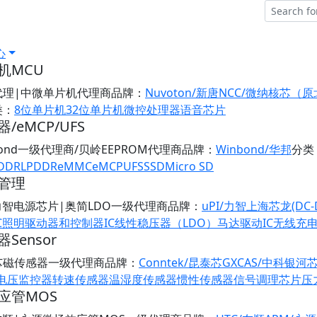
心
机MCU
代理|中微单片机代理商
品牌：
Nuvoton/新唐
NCC/微纳核芯（
类：
8位单片机
32位单片机
微控处理器
语音芯片
/eMCP/UFS
bond一级代理商/贝岭EEPROM代理商
品牌：
Winbond/华邦
分类
DDR
LPDDR
eMMC
eMCP
UFS
SSD
Micro SD
管理
/力智电源芯片|奥简LDO一级代理商
品牌：
uPI/力智
上海芯龙(DC-
C
照明驱动器和控制器IC
线性稳压器（LDO）
马达驱动IC
无线充
Sensor
芯磁传感器一级代理商
品牌：
Conntek/昆泰芯
GXCAS/中科银河
/电压监控器
转速传感器
温湿度传感器
惯性传感器
信号调理芯片
压
应管MOS