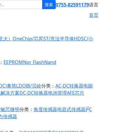
0755-82591179
语言
搜索
首页
原北大）
OneChip/芯昇
ST/意法半导体
HDSC/小
：
EEPROM
Nor Flash
Nand
DC)
奥简LDO
Bl/贝岭
分类：
AC-DC转换器
电能
电解决方案
DC-DC转换器
电池管理
AFE芯片
2
芯
敏芯微
明
分类：
角度传感器
电容式传感器
I
C
力传感器