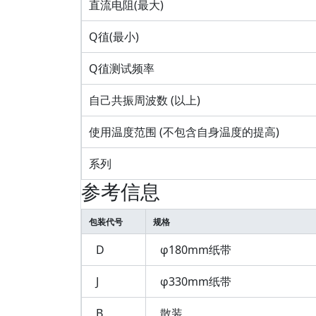
直流电阻(最大)
Q徝(最小)
Q徝测试频率
自己共振周波数 (以上)
使用温度范围 (不包含自身温度的提高)
系列
参考信息
包装代号
规格
D
φ180mm纸带
J
φ330mm纸带
B
散装