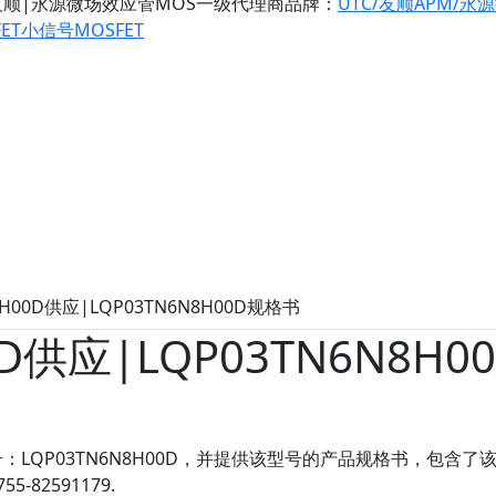
友顺|永源微场效应管MOS一级代理商
品牌：
UTC/友顺
APM/永
ET
小信号MOSFET
N8H00D供应|LQP03TN6N8H00D规格书
0D供应|LQP03TN6N8H0
LQP03TN6N8H00D，并提供该型号的产品规格书，包含了
82591179.