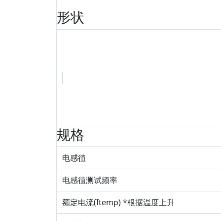
形状
规格
电感徝
电感徝测试频率
额定电流(Itemp) *根据温度上升