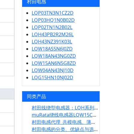
村田电感
LQP03TN3N1CZ2D
LQP03HQ1N0B02D
LQP02TN1N2B02L
LQH43PB2R2M26L
LQH43NZ391K03L
LQW18AS5N6J0ZD
LQW18AN43NG0ZD
LQW15AN6N5G8ZD
LQW04AN43NJ10D
LQG15HN10NJ02D
同类产品
村田线绕型电感器：LQH系列特点、应用与结构图
muRata绕线电感器LQW15CN_0Z/1Z系列介绍
村田电感代理_共模电感、薄膜电感、绕线电感、叠层电感系列
村田电感的分类、优缺点与选型指南（重点介绍电感Q值）