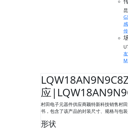
传
昆
G
感
传
U
友
M
LQW18AN9N9C8
应|LQW18AN9N
村田电子元器件供应商颖特新科技销售村田型号
书，包含了该产品的封装尺寸、规格与包装信息等
形状