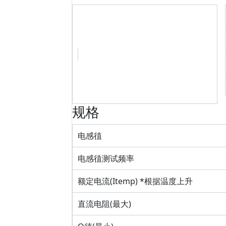
规格
电感徝
电感徝测试频率
额定电流(Itemp) *根据温度上升
直流电阻(最大)