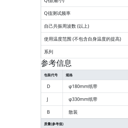
Q徝(最小)
Q徝测试频率
自己共振周波数 (以上)
使用温度范围 (不包含自身温度的提高)
系列
参考信息
包装代号
规格
D
φ180mm纸带
J
φ330mm纸带
B
散装
质量(参考值)