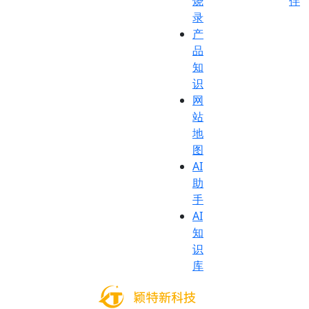
烧
伴
录
产
品
知
识
网
站
地
图
AI
助
手
AI
知
识
库