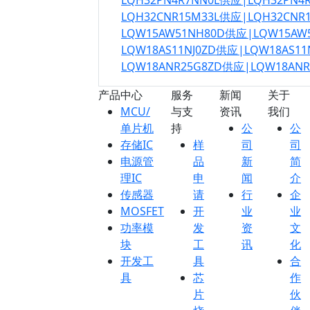
LQH32PN4R7NN0L供应|LQH32PN
LQH32CNR15M33L供应|LQH32CN
LQW15AW51NH80D供应|LQW15A
LQW18AS11NJ0ZD供应|LQW18AS1
LQW18ANR25G8ZD供应|LQW18AN
产品中心
服务
新闻
关于
MCU/
与支
资讯
我们
单片机
持
公
公
存储IC
样
司
司
电源管
品
新
简
理IC
申
闻
介
传感器
请
行
企
MOSFET
开
业
业
功率模
发
资
文
块
工
讯
化
开发工
具
合
具
芯
作
片
伙