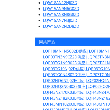
LQW18AN12NJ0ZD
LQW15AN9N6G0ZD
LQW15AN8N8G8ZD
LQW15AN7N3J0ZD
LQW15AN2N2D8ZD
同类产品
LQP18MN1N5C02D供应|LQP18MN
LQP03TN3N9CZ2D供应|LQP03TN3
LQP03TG1N9B02D供应|LQP03TG1
LQP03TG10NJ02D供应|LQP03TG10
LQP03TG0N4B02D供应|LQP03TG0
LQP02HQ6N2J02E供应|LQP02HQ6
LQP02HQ2N0B02E供应|LQP02HQ2
LQH43NZ470K03L供应|LQH43NZ4
LQH43NZ182K03L供应|LQH43NZ1
LQH43MN102J03L供应|LQH43MN1