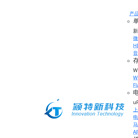
产
新
微
H
音
存
W
W
Fl
u
上
电
马
A