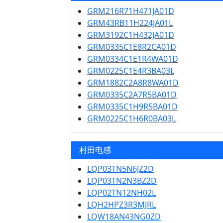
GRM216R71H471JA01D
GRM43RB11H224JA01L
GRM3192C1H432JA01D
GRM0335C1E8R2CA01D
GRM0334C1E1R4WA01D
GRM0225C1E4R3BA03L
GRM1882C2A8R8WA01D
GRM0335C2A7R5BA01D
GRM0335C1H9R5BA01D
GRM0225C1H6R0BA03L
村田电感
LQP03TN5N6JZ2D
LQP03TN2N3BZ2D
LQP02TN12NH02L
LQH2HPZ3R3MJRL
LQW18AN43NG0ZD