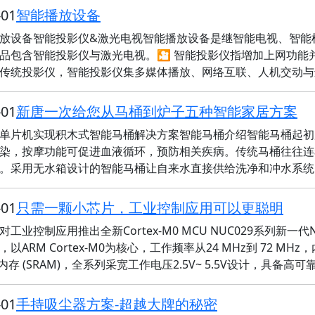
-01
智能播放设备
放设备智能投影仪&激光电视智能播放设备是继智能电视、智能
品包含智能投影仪与激光电视。🎦 智能投影仪指增加上网功能
传统投影仪，智能投影仪集多媒体播放、网络互联、人机交动与
-01
新唐一次给您从马桶到炉子五种智能家居方案
单片机实现积木式智能马桶解决方案智能马桶介绍智能马桶起初
染，按摩功能可促进血液循环，预防相关疾病。传统马桶往往连
。采用无水箱设计的智能马桶让自来水直接供给洗净和冲水系统
-01
只需一颗小芯片，工业控制应用可以更聪明
对工业控制应用推出全新Cortex-M0 MCU NUC029系列新
以ARM Cortex-M0为核心，工作频率从24 MHz到 72 MHz，内建16K 
s 内存 (SRAM)，全系列采宽工作电压2.5V~ 5.5V设计，具备高
-01
手持吸尘器方案-超越大牌的秘密