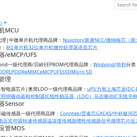
心
机MCU
代理|中微单片机代理商
品牌：
Nuvoton/新唐
NCC/微纳核芯（
类：
8位单片机
32位单片机
微控处理器
语音芯片
/eMCP/UFS
bond一级代理商/贝岭EEPROM代理商
品牌：
Winbond/华邦
分类
DDR
LPDDR
eMMC
eMCP
UFS
SSD
Micro SD
管理
/力智电源芯片|奥简LDO一级代理商
品牌：
uPI/力智
上海芯龙(DC-
C
照明驱动器和控制器IC
线性稳压器（LDO）
马达驱动IC
无线充
Sensor
芯磁传感器一级代理商
品牌：
Conntek/昆泰芯
GXCAS/中科银河
/电压监控器
转速传感器
温湿度传感器
惯性传感器
信号调理芯片
压
应管MOS