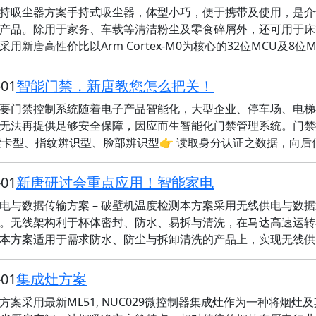
持吸尘器方案手持式吸尘器，体型小巧，便于携带及使用，是介
产品。除用于家务、车载等清洁粉尘及零食碎屑外，还可用于床
采用新唐高性价比以Arm Cortex-M0为核心的32位MCU及8
-01
智能门禁，新唐教您怎么把关！
要门禁控制系统随着电子产品智能化，大型企业、停车场、电梯
无法再提供足够安全保障，因应而生智能化门禁管理系统。门禁控
D读卡型、指纹辨识型、脸部辨识型👉 读取身分认证之数据，向
-01
新唐研讨会重点应用！智能家电
电与数据传输方案 – 破壁机温度检测本方案采用无线供电与数
。无线架构利于杯体密封、防水、易拆与清洗，在马达高速运转
本方案适用于需求防水、防尘与拆卸清洗的产品上，实现无线供
-01
集成灶方案
方案采用最新ML51, NUC029微控制器集成灶作为一种将烟