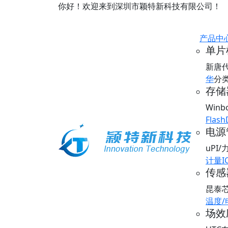
你好！欢迎来到深圳市颖特新科技有限公司！
产品中
单片
新唐
华
分
存储器
Win
Flash
电源
uPI
计量I
传感器
昆泰
温度
场效