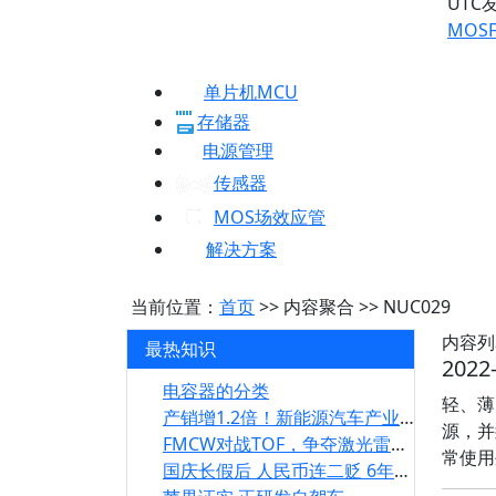
UTC
MOSF
单片机MCU
存储器
电源管理
传感器
MOS场效应管
解决方案
当前位置：
首页
>> 内容聚合 >> NUC029
内容列
最热知识
2022
电容器的分类
轻、薄
产销增1.2倍！新能源汽车产业链供应链全面恢复
源，并
FMCW对战TOF，争夺激光雷达王者宝座
常使用
国庆长假后 人民币连二贬 6年新低