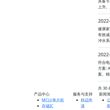
具备节
上升。
2022
健康家
有效减
冲水系
2022
符合电动
方案: 
案。精
共 30
产品中心
服务与支持
新闻
MCU/单片机
样品申
存储IC
请