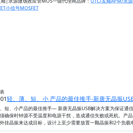
友顺|永源微场效应管MOS一级代理商
品牌：
UTC/友顺
APM/永
ET
小信号MOSFET
表
-01
轻、薄、短、小 产品的最佳推手-新唐无晶振US
、短、小产品的最佳推手— 新唐无晶振USB解决方案为保证通信
须确保时钟源不受温度和电源干扰，造成通信失败或死机。产品
外挂晶振来达成目标，设计上至少需要放置一颗晶振和2个负载