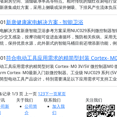
省厨房空间、油烟吸净率高等特点。相对传统的烟灶在厨电行业
新唐集成灶方案，采用上侧吸或深井侧吸、下排风产生流体负压
-01
新唐健康家电解决方案 - 智能卫浴
电解决方案新唐智能卫浴参考方案采用NUC029系列微控制器
少交叉感染，按摩功能可促进血液循环，预防相关疾病。采用无
统，保持优质水源，此外新式的智能马桶目前还增添新功能，例
-01
符合电动工具应用需求的精简型封装 Cortex- M0 
工具应用需求的精简型封装 Cortex- M0 3V/5V 微控制器M0 
Arm Cortex- M0最新入门款微控制器。工业级 NUC029 系列
简型电动工具产品设计，特別需要满足以下应用需求可支持工业
 条记录 1/3 页 上一页
1
2
3
下一页
尾页
资讯
关于我们
联系我们
关注我们
公司新
公司简
加入我
闻
介
们