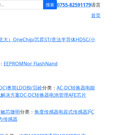
0755-82591179
语言
搜索
首页
原北大）
OneChip/芯昇
ST/意法半导体
HDSC/小
：
EEPROM
Nor Flash
Nand
DC)
奥简LDO
Bl/贝岭
分类：
AC-DC转换器
电能
电解决方案
DC-DC转换器
电池管理
AFE芯片
2
芯
敏芯微
明
分类：
角度传感器
电容式传感器
I
C
力传感器