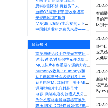
苹果证实 正研发自驾车
2022
思科财测不妙 再裁员千人
台积Q3展望保守 营收季增率仅估16.4％
智能播
安规电容“我”很值
目的产
父爱如山,陶瓷Y电容祝贺天下所有父亲节快乐
区别于
中国制造业的龙卷风来袭——安规电容迎刃而上
2022
最新知识
多串口
交叉感
南茂与矽品联手夺美光东芝后段封测肥单
人健康
过流/过温/过压保护元件选型指南及注意事项
MCU芯片有多重要？逼的方案商搞设计
2022
numonyx收购：numonyx和micron关系
贴片电容型号命名规则及主要参数
新唐针
贴片电容MLCC问答：关于MLCC的十大问题
器产品，
通用型贴片电容封装尺寸
Byte
电容|陶瓷电容失效模式及分析手段
为什么要将电解电容器更换为MLCC呢？有哪些好处
2022
降压型DC-DC转换器如何将电解电容更换为MLCC