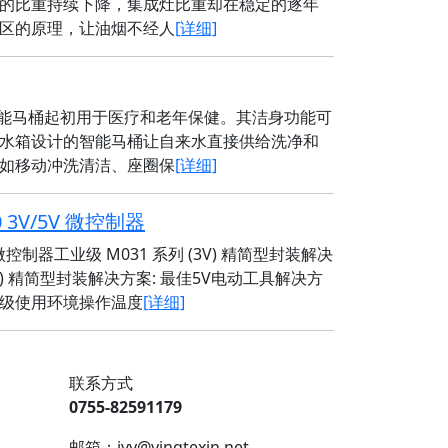
的比重持续下降，集成灶比重却在稳定的逐年
区的原理，让油烟不经人
[详细]
智能马桶起初用于医疗和老年保健。其洁身功能可
水箱设计的智能马桶让自来水直接供给洗净和
如移动冲洗清洁、座圈保
[详细]
3V/5V 微控制器
微控制器工业级 M031 系列 (3V) 精简型封装解决
 (5V) 精简型封装解决方案: 最佳5V电动工具解决方
级使用环境操作温度
[详细]
联系方式
0755-82591179
邮箱：ivy@yingtexin.net