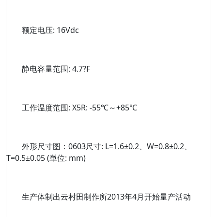
额定电压: 16Vdc
静电容量范围: 4.7?F
工作温度范围: X5R: -55℃～+85℃
外形尺寸图：0603尺寸: L=1.6±0.2、W=0.8±0.2、
T=0.5±0.05 (単位: mm)
生产体制出云村田制作所2013年4月开始量产活动