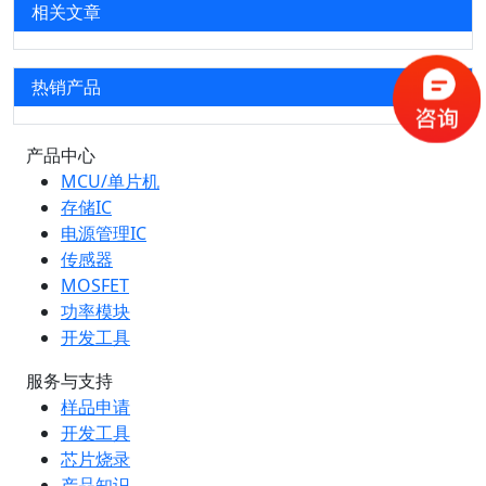
相关文章
热销产品
产品中心
MCU/单片机
存储IC
电源管理IC
传感器
MOSFET
功率模块
开发工具
服务与支持
样品申请
开发工具
芯片烧录
产品知识