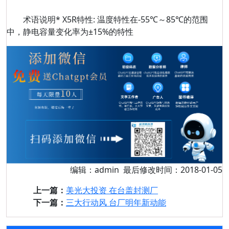
术语说明* X5R特性: 温度特性在-55℃～85℃的范围
中，静电容量变化率为±15%的特性
编辑：admin 最后修改时间：2018-01-05
上一篇：
美光大投资 在台盖封测厂
下一篇：
三大行动风 台厂明年新动能