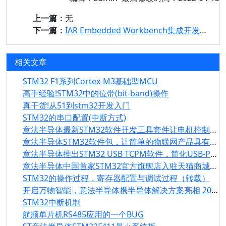
上一篇：
无
下一篇：
IAR Embedded Workbench集成开发环境全面支持HK32航顺MCU系列
相关文章
STM32 F1系列Cortex-M3基础型MCU
高手经验!STM32中的位带(bit-band)操作
真干货!从51到stm32开发入门
STM32的串口配置(中断方式)
意法半导体最新STM32软件开发工具套件让电机控制设计更快、更容易
意法半导体STM32软件包，让简单的物联网产品具有亚马逊的Alexa技术
意法半导体推出STM32 USB TCPM软件，简化USB-PD 3.0输电协议的迁移
意法半导体中国首家STM32官方旗舰店入驻天猫商城，为物联网开发者提供一站式服务
STM32的操作过程，寄存器配置与调试过程（转载）
开启万物智能，意法半导体携半导体解决方案亮相 2019慕尼黑上海电子展
STM32中断机制
航顺单片机RS485应用的一个BUG