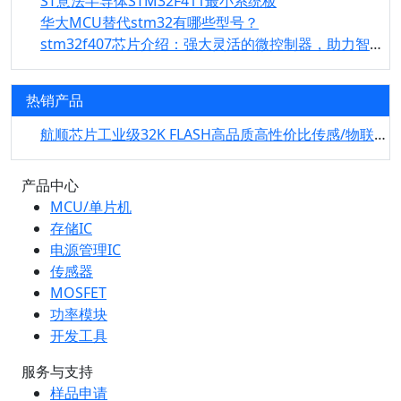
ST意法半导体STM32F411最小系统板
华大MCU替代stm32有哪些型号？
stm32f407芯片介绍：强大灵活的微控制器，助力智能化未来
热销产品
航顺芯片工业级32K FLASH高品质高性价比传感/物联网/智能控制等专用HK32F030MA量产！
产品中心
MCU/单片机
存储IC
电源管理IC
传感器
MOSFET
功率模块
开发工具
服务与支持
样品申请