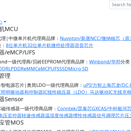
心
机MCU
代理|中微单片机代理商
品牌：
Nuvoton/新唐
NCC/微纳核芯（
类：
8位单片机
32位单片机
微控处理器
语音芯片
/eMCP/UFS
bond一级代理商/贝岭EEPROM代理商
品牌：
Winbond/华邦
分类
DDR
LPDDR
eMMC
eMCP
UFS
SSD
Micro SD
管理
/力智电源芯片|奥简LDO一级代理商
品牌：
uPI/力智
上海芯龙(DC-
C
照明驱动器和控制器IC
线性稳压器（LDO）
马达驱动IC
无线充
Sensor
芯磁传感器一级代理商
品牌：
Conntek/昆泰芯
GXCAS/中科银河
/电压监控器
转速传感器
温湿度传感器
惯性传感器
信号调理芯片
压
应管MOS