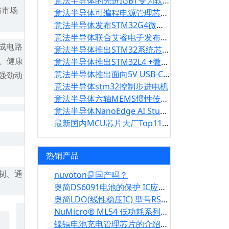
意法半导体的先进IGBT专为软开关优化设计 可提高家电感应加热效率
与市场
意法半导体可编程电源管理芯片节省先进驾驶辅助系统(ADAS)空间提高可靠性
意法半导体发布STM32G4微控制器，提高下一代数字电源应用的性能、能效和安全性
意法半导体联合艾睿电子发布符合小型发动机排放新规的电子燃油喷射参考设计方案
成电路
意法半导体推出STM32系统芯片，加快LoRa? IoT智能设备开发
、健康
意法半导体推出STM32L4 +微控制器 面向功耗和成本敏感的智能嵌入式应用
意法半导体推出面向5V USB-C充电应用的独立的VBUS供电控制器
强劲动
意法半导体stm32控制步进电机
意法半导体六轴MEMS惯性传感器：ISM330ISN
意法半导体NanoEdge AI Studio更新，支持智能传感器上的设备端学习和诊断
最新国内MCU芯片大厂Top11业绩大PK
热销产品
制、通
nuvoton是国产吗？
奥简DS6091电池的保护 IC应用描述
奥简LDO(线性稳压IC) 型号RS1562讲解
NuMicro® ML54 低功耗系列集成驱动液晶显示器 (LCD)
镍镉电池充电管理芯片的介绍及型号有哪些特点？