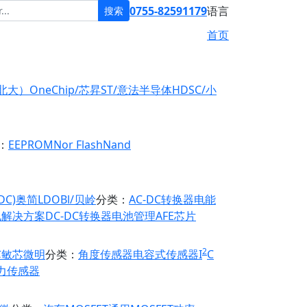
0755-82591179
语言
搜索
首页
原北大）
OneChip/芯昇
ST/意法半导体
HDSC/小
：
EEPROM
Nor Flash
Nand
DC)
奥简LDO
Bl/贝岭
分类：
AC-DC转换器
电能
电解决方案
DC-DC转换器
电池管理
AFE芯片
2
芯
敏芯微
明
分类：
角度传感器
电容式传感器
I
C
力传感器