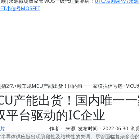
友顺|永源微场效应管MOS一级代理商
品牌：
UTC/友顺
APM/永
ET
小信号MOSFET
 剑指2亿+颗车规MCU产能出货！国内唯一一家模拟信号链+MCU
MCU产能出货！国内唯一一
双平台驱动的IC企业
芯片
作者： 来源: 发布时间：2022-06-30 浏
球半导体供应链出现阶段性及结构性的失调。尽管面临复杂多变