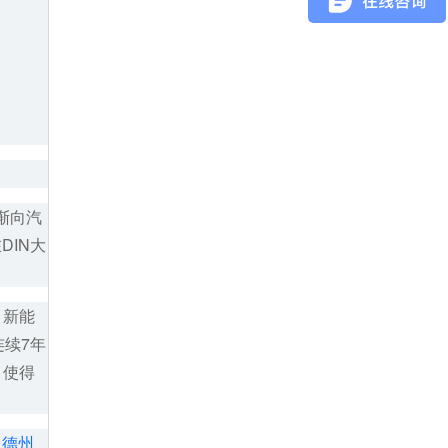
渐向汽
DIN大
，新能
连续7年
，使得
、
德州