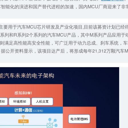
智能化的演进和国产替代进程的加速，国内MCU厂商迎来了非
主要用于汽车MCU芯片研发及产业化项目,目前该募资计划已经
系列和R系列2个系列的汽车MCU产品，其中M系列产品应用于
品则满足高性能高安全性能，可广泛用于动力总成、刹车系统，车
公开资料显示，该项目达产后，将形成每年21,312万颗汽车M