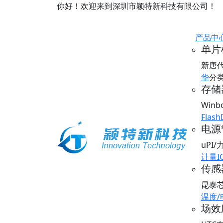
你好！欢迎来到深圳市颖特新科技有限公司！
产品中
单片
新唐
华
分
存储器
Win
Flash
电源
uPI
计量I
传感器
昆泰
温度
场效