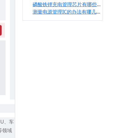
磷酸铁锂充电管理芯片有哪些其特点是什么有哪几款？
测量电源管理IC的办法有哪几种？及可替代的型号有那些？
CU、车
等领域