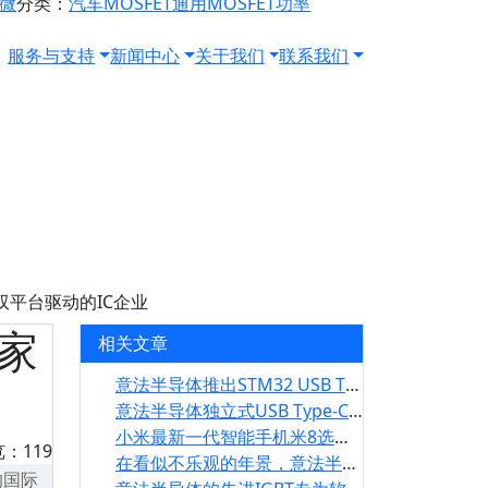
源微
分类：
汽车MOSFET
通用MOSFET
功率
服务与支持
新闻中心
关于我们
联系我们
双平台驱动的IC企业
家
相关文章
意法半导体推出STM32 USB TCPM软件，简化USB-PD 3.0输电协议的迁移
意法半导体独立式USB Type-C输电控制器，让设备快速、轻松地升级到Type-C
小米最新一代智能手机米8选用意法半导体FingerTip触屏控制器，带来真正的多点触控体验
览：119
在看似不乐观的年景，意法半导体的业务增长要如何持续
的国际