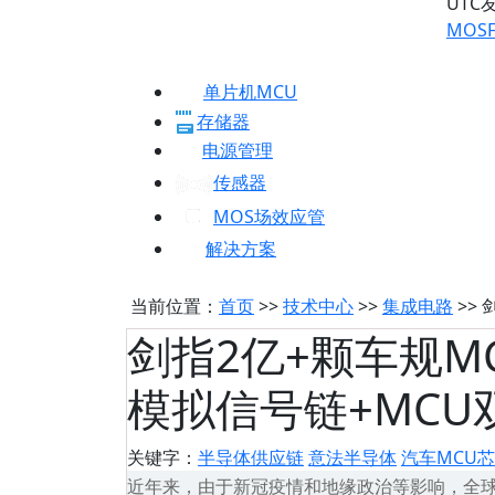
UTC
MOSF
单片机MCU
存储器
电源管理
传感器
MOS场效应管
解决方案
当前位置：
首页
>>
技术中心
>>
集成电路
>>
剑指2亿+颗车规
模拟信号链+MCU
关键字：
半导体供应链
意法半导体
汽车MCU
近年来，由于新冠疫情和地缘政治等影响，全