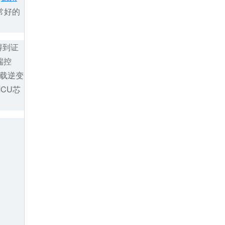
常好的
得到证
端控
载逆变
CU芯