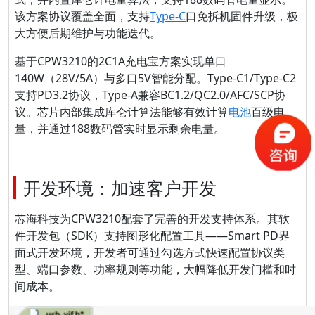
该方案协议覆盖全面，支持
Type-C
口免拆机固件升级，极
大方便后期维护与功能迭代。
基于
CPW3210的2C1A充电宝方案实现单口
140W（28V/5A）与多口5V智能分配。Type-C1/Type-C2
支持PD3.2协议，Type-A兼容BC1.2/QC2.0/AFC/SCP协
议。芯片内部集成库仑计算法能够有效计算
电池
百级电
量，
并通过188数码管实时显示剩余电量。
开发环境：加速客户开发
芯海科技为CPW3210配套了完善的开发支持体系。其软
件开发包（SDK）支持图形化配置工具——Smart PD界
面式开发环境，开发者可通过勾选方式快速配置协议类
型、端口参数、功率规则等功能，大幅降低开发门槛和时
间成本。