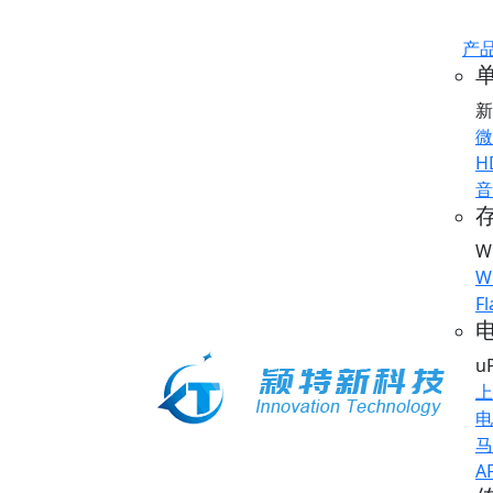
产
新
微
H
音
存
W
W
Fl
u
上
电
马
A