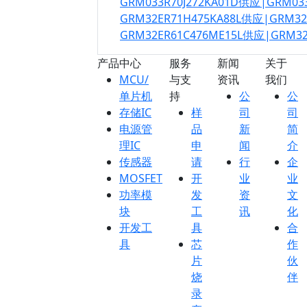
GRM033R70J272KA01D供应|GRM03
GRM32ER71H475KA88L供应|GRM3
GRM32ER61C476ME15L供应|GRM3
产品中心
服务
新闻
关于
MCU/
与支
资讯
我们
单片机
持
公
公
存储IC
样
司
司
电源管
品
新
简
理IC
申
闻
介
传感器
请
行
企
MOSFET
开
业
业
功率模
发
资
文
块
工
讯
化
开发工
具
合
具
芯
作
片
伙
烧
伴
录