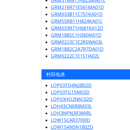
GRM31MB11H823MA01L
GRM216R71E561MA01D
GRM033B11C751KA01D
GRM55RB11H824KA01L
GRM033R71H681KA12D
GRM1885C1H360JA01D
GRM0223C1E2R5WA03L
GRM1882C2A7R7DA01D
GRM0222C1E151JA02L
村田电感
LQP03TQ4N2B02D
LQP03TG15NJ02D
LQP03HQ2N6C02D
LQH43CN6R8M03L
LQH3NPN3R3MJRL
LQW15CAR37J00D
LQW15AN5N1B0ZD