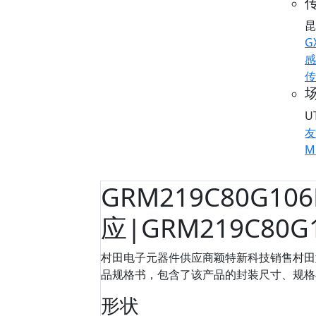
传
昆
G
感
传
U
友
M
GRM219C80G10
应|GRM219C80
村田电子元器件供应商颖特新科技销售村田型号
品规格书，包含了该产品的封装尺寸、规格与包装
形状