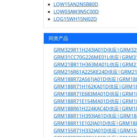
LQW15AN2N5B80D
LQW03AW3N5C00D
LQG15WH15NJ02D
同类产品
GRM329R11H243JA01D供应|GRM32
GRM31CC70G226ME01L供应|GRM3
GRM21BR11H363MA01L供应|GRM2
GRM216R61A225KE24D供应|GRM2
GRM188R72A561JA01D供应|GRM18
GRM188R71H162KA01D供应|GRM1
GRM188R71E683MA01D供应|GRM1
GRM188R71E154MA01D供应|GRM1
GRM188R61H224KAC4D供应|GRM1
GRM188R11H393JA61D供应|GRM18
GRM188R11E102JA01D供应|GRM18
GRM155R71H332JA01D供应|GRM15