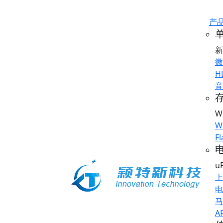
产
新
微
H
音
存
W
W
Fl
u
上
电
马
A