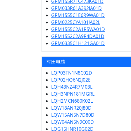
GRM155R71C473KA01D
GRM033R61A392JA01D
GRM1555C1E6R9WA01D
GRM0225CYA101JA02L
GRM1555C2A1R5WA01D
GRM1552C2A9R4DA01D
GRM0335C1H121GA01D
村田电感
LQP03TN1N8C02D
LQP02HQ6N2J02E
LQH43NZ4R7M03L
LQH3NPN181MGRL
LQH2MCN680K02L
LQW18ANR20J80D
LQW15AN5N7D80D
LQW04AN5N9C00D
LQG15HNR10G02D