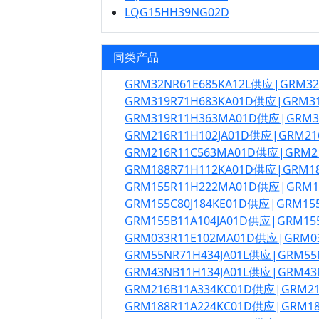
LQG15HH39NG02D
同类产品
GRM32NR61E685KA12L供应|GRM3
GRM319R71H683KA01D供应|GRM3
GRM319R11H363MA01D供应|GRM
GRM216R11H102JA01D供应|GRM21
GRM216R11C563MA01D供应|GRM2
GRM188R71H112KA01D供应|GRM1
GRM155R11H222MA01D供应|GRM
GRM155C80J184KE01D供应|GRM15
GRM155B11A104JA01D供应|GRM15
GRM033R11E102MA01D供应|GRM0
GRM55NR71H434JA01L供应|GRM55
GRM43NB11H134JA01L供应|GRM43
GRM216B11A334KC01D供应|GRM2
GRM188R11A224KC01D供应|GRM1