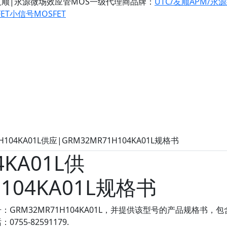
友顺|永源微场效应管MOS一级代理商
品牌：
UTC/友顺
APM/永
ET
小信号MOSFET
1H104KA01L供应|GRM32MR71H104KA01L规格书
4KA01L供
H104KA01L规格书
RM32MR71H104KA01L，并提供该型号的产品规格书，包
5-82591179.