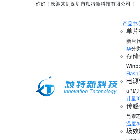
你好！欢迎来到深圳市颖特新科技有限公司！
产品中
单片
新唐
华
分
存储器
Win
Flash
电源
uPI
计量I
传感器
昆泰
温度
场效