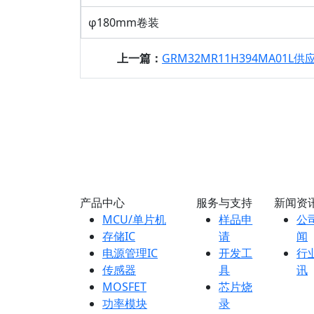
φ180mm卷装
上一篇：
GRM32MR11H394MA01L供应|GRM32MR11H3
产品中心
服务与支持
新闻资
MCU/单片机
样品申
公
存储IC
请
闻
电源管理IC
开发工
行
传感器
具
讯
MOSFET
芯片烧
功率模块
录