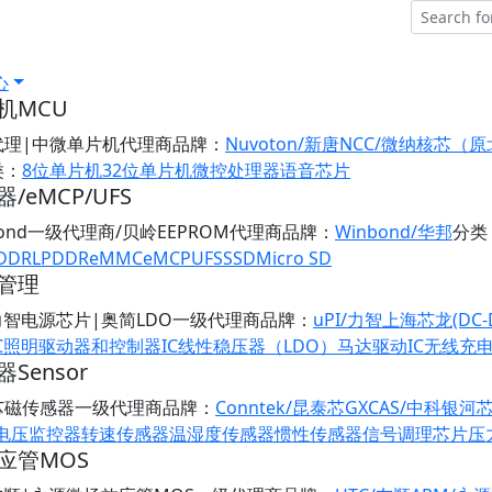
心
机MCU
代理|中微单片机代理商
品牌：
Nuvoton/新唐
NCC/微纳核芯（
类：
8位单片机
32位单片机
微控处理器
语音芯片
/eMCP/UFS
bond一级代理商/贝岭EEPROM代理商
品牌：
Winbond/华邦
分类
DDR
LPDDR
eMMC
eMCP
UFS
SSD
Micro SD
管理
/力智电源芯片|奥简LDO一级代理商
品牌：
uPI/力智
上海芯龙(DC-
C
照明驱动器和控制器IC
线性稳压器（LDO）
马达驱动IC
无线充
Sensor
芯磁传感器一级代理商
品牌：
Conntek/昆泰芯
GXCAS/中科银河
/电压监控器
转速传感器
温湿度传感器
惯性传感器
信号调理芯片
压
应管MOS