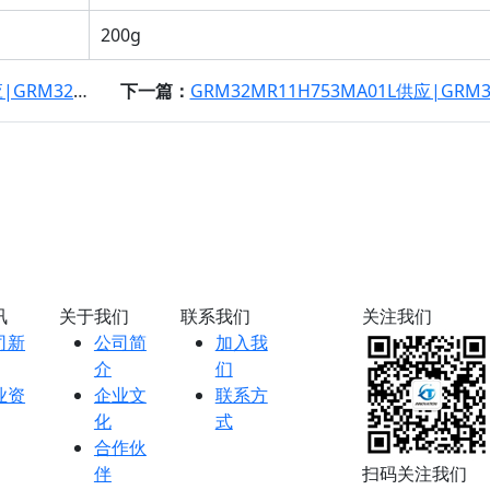
200g
94MA01L规格书
下一篇：
GRM32MR11H753MA01L供应|GRM32MR11H753MA01L规
讯
关于我们
联系我们
关注我们
司新
公司简
加入我
介
们
业资
企业文
联系方
化
式
合作伙
伴
扫码关注我们