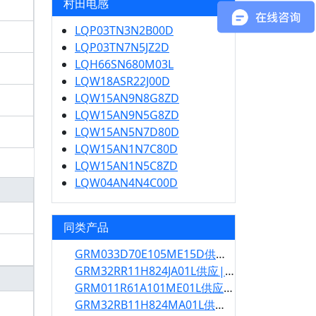
村田电感
LQP03TN3N2B00D
LQP03TN7N5JZ2D
LQH66SN680M03L
LQW18ASR22J00D
LQW15AN9N8G8ZD
LQW15AN9N5G8ZD
LQW15AN5N7D80D
LQW15AN1N7C80D
LQW15AN1N5C8ZD
LQW04AN4N4C00D
同类产品
GRM033D70E105ME15D供应|GRM033D70E105ME15D规格书
GRM32RR11H824JA01L供应|GRM32RR11H824JA01L规格书
GRM011R61A101ME01L供应|GRM011R61A101ME01L规格书
GRM32RB11H824MA01L供应|GRM32RB11H824MA01L规格书