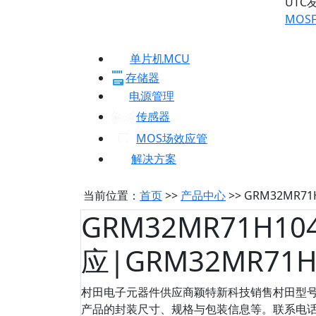
UTC
MOSF
单片机MCU
存储器
电源管理
传感器
MOS场效应管
解决方案
当前位置：
首页
>>
产品中心
>> GRM32MR7
GRM32MR71H10
应|GRM32MR71
村田电子元器件供应商颖特新科技销售村田型号：G
产品的封装尺寸、规格与包装信息等。联系电话：075