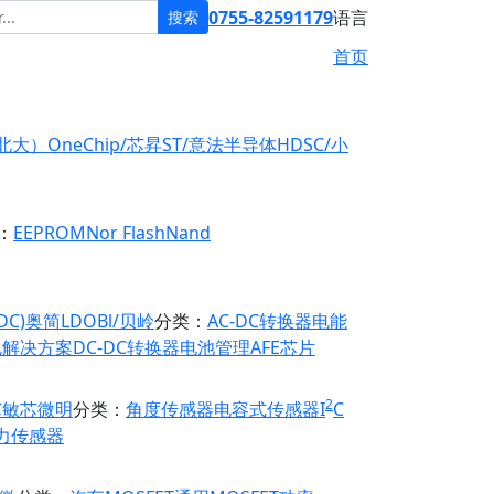
0755-82591179
语言
搜索
首页
原北大）
OneChip/芯昇
ST/意法半导体
HDSC/小
：
EEPROM
Nor Flash
Nand
DC)
奥简LDO
Bl/贝岭
分类：
AC-DC转换器
电能
电解决方案
DC-DC转换器
电池管理
AFE芯片
2
芯
敏芯微
明
分类：
角度传感器
电容式传感器
I
C
力传感器