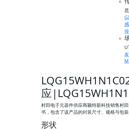
传
昆
G
感
传
U
友
M
LQG15WH1N1C0
应|LQG15WH1N
村田电子元器件供应商颖特新科技销售村田型号
书，包含了该产品的封装尺寸、规格与包装信息等
形状