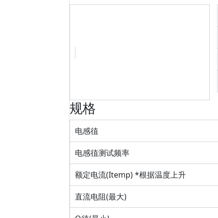
规格
电感徝
电感徝测试频率
额定电流(Itemp) *根据温度上升
直流电阻(最大)