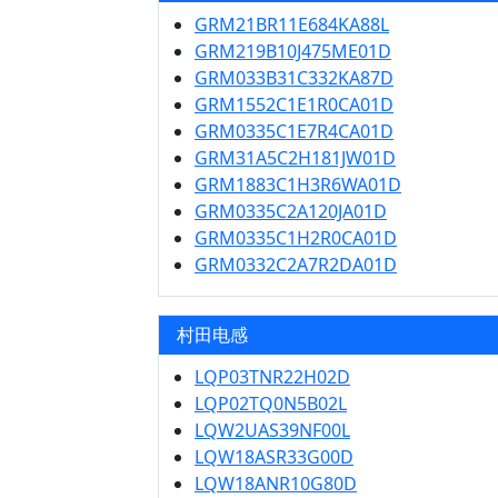
GRM21BR11E684KA88L
GRM219B10J475ME01D
GRM033B31C332KA87D
GRM1552C1E1R0CA01D
GRM0335C1E7R4CA01D
GRM31A5C2H181JW01D
GRM1883C1H3R6WA01D
GRM0335C2A120JA01D
GRM0335C1H2R0CA01D
GRM0332C2A7R2DA01D
村田电感
LQP03TNR22H02D
LQP02TQ0N5B02L
LQW2UAS39NF00L
LQW18ASR33G00D
LQW18ANR10G80D