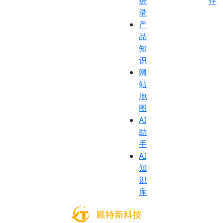
烧
伴
录
产
品
知
识
网
站
地
图
AI
助
手
AI
知
识
库