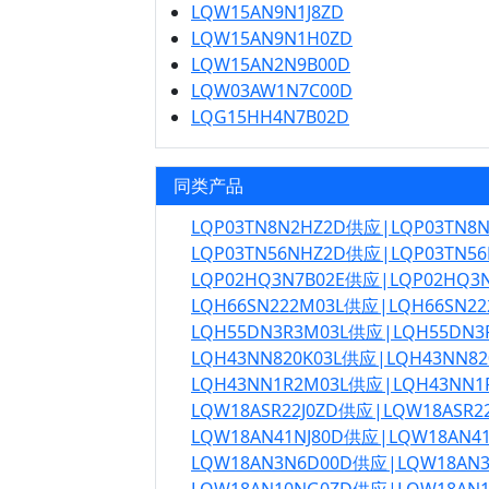
LQW15AN9N1J8ZD
LQW15AN9N1H0ZD
LQW15AN2N9B00D
LQW03AW1N7C00D
LQG15HH4N7B02D
同类产品
LQP03TN8N2HZ2D供应|LQP03TN
LQP03TN56NHZ2D供应|LQP03TN
LQP02HQ3N7B02E供应|LQP02HQ3
LQH66SN222M03L供应|LQH66SN2
LQH55DN3R3M03L供应|LQH55DN
LQH43NN820K03L供应|LQH43NN8
LQH43NN1R2M03L供应|LQH43NN
LQW18ASR22J0ZD供应|LQW18ASR
LQW18AN41NJ80D供应|LQW18AN4
LQW18AN3N6D00D供应|LQW18AN