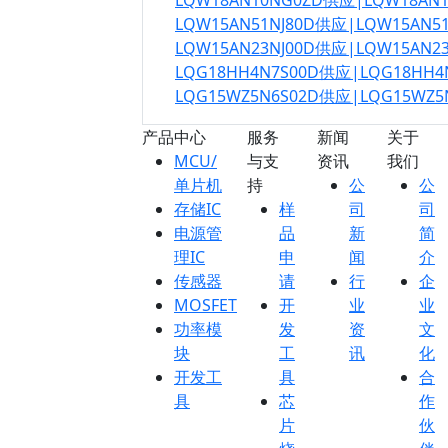
LQW18AN10NG0ZD供应|LQW18AN
LQW15AN51NJ80D供应|LQW15AN5
LQW15AN23NJ00D供应|LQW15AN2
LQG18HH4N7S00D供应|LQG18HH
LQG15WZ5N6S02D供应|LQG15WZ
产品中心
服务
新闻
关于
MCU/
与支
资讯
我们
单片机
持
公
公
存储IC
样
司
司
电源管
品
新
简
理IC
申
闻
介
传感器
请
行
企
MOSFET
开
业
业
功率模
发
资
文
块
工
讯
化
开发工
具
合
具
芯
作
片
伙