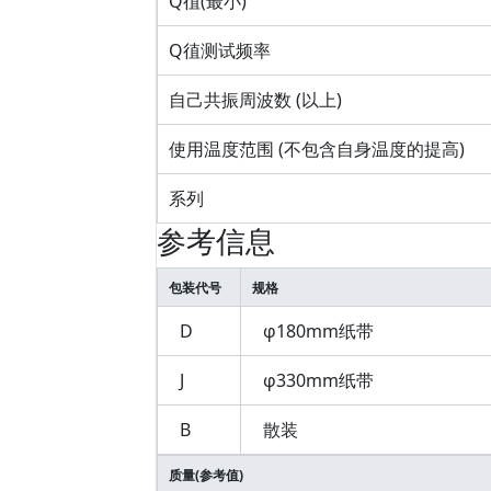
Q徝(最小)
Q徝测试频率
自己共振周波数 (以上)
使用温度范围 (不包含自身温度的提高)
系列
参考信息
包装代号
规格
D
φ180mm纸带
J
φ330mm纸带
B
散装
质量(参考值)