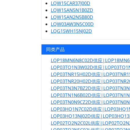
LQW15CAR37J00D
LQW15AN5N1B0ZD
LQW15AN2N5B80D
LQW03AW3N5C00D
LQG15WH15NJ02D
同类产品
LQP18MN6N8C02D供应|LQP18MN
LQP03TQ1N3W02D供应|LQP03TQ
LQP03TNR15H02D供应|LQP03TNR
LQP03TNR20H02D供应|LQP03TNR
LQP03TN3N7BZ2D供应|LQP03TN3
LQP03TN1N6B02D供应|LQP03TN1
LQP03TN0N9CZ2D供应|LQP03TN0
LQP03HQ1N7C02D供应|LQP03HQ
LQP03HQ13NJ02D供应|LQP03HQ1
LQP02TQ2N2C02L供应|LQP02TQ2