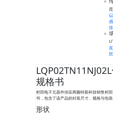
传
昆
G
感
传
U
友
M
LQP02TN11NJ02
规格书
村田电子元器件供应商颖特新科技销售村田型号
书，包含了该产品的封装尺寸、规格与包装信息等
形状