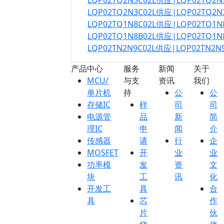
LQP02TQ2N5C02L供应|LQP02TQ2
LQP02TQ2N3C02L供应|LQP02TQ2
LQP02TQ1N8C02L供应|LQP02TQ1
LQP02TQ1N8B02L供应|LQP02TQ1
LQP02TN2N9C02L供应|LQP02TN2
产品中心
服务
新闻
关于
MCU/
与支
资讯
我们
单片机
持
公
公
存储IC
样
司
司
电源管
品
新
简
理IC
申
闻
介
传感器
请
行
企
MOSFET
开
业
业
功率模
发
资
文
块
工
讯
化
开发工
具
合
具
芯
作
片
伙