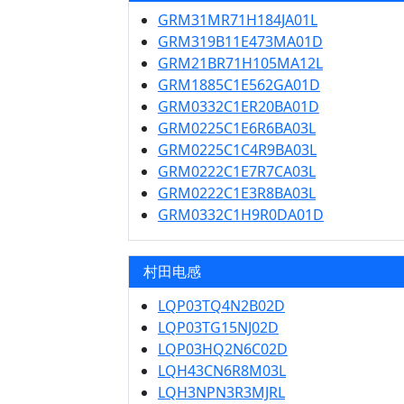
GRM31MR71H184JA01L
GRM319B11E473MA01D
GRM21BR71H105MA12L
GRM1885C1E562GA01D
GRM0332C1ER20BA01D
GRM0225C1E6R6BA03L
GRM0225C1C4R9BA03L
GRM0222C1E7R7CA03L
GRM0222C1E3R8BA03L
GRM0332C1H9R0DA01D
村田电感
LQP03TQ4N2B02D
LQP03TG15NJ02D
LQP03HQ2N6C02D
LQH43CN6R8M03L
LQH3NPN3R3MJRL