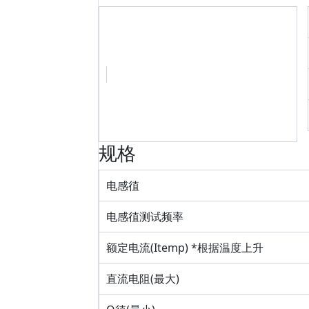
规格
电感徝
电感徝测试频率
额定电流(Itemp) *根据温度上升
直流电阻(最大)