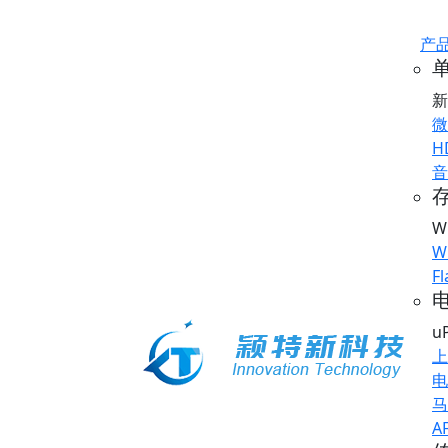
产
新
微
H
音
存
W
W
Fl
u
上
电
马
A