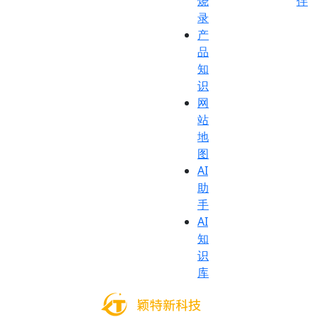
烧
伴
录
产
品
知
识
网
站
地
图
AI
助
手
AI
知
识
库