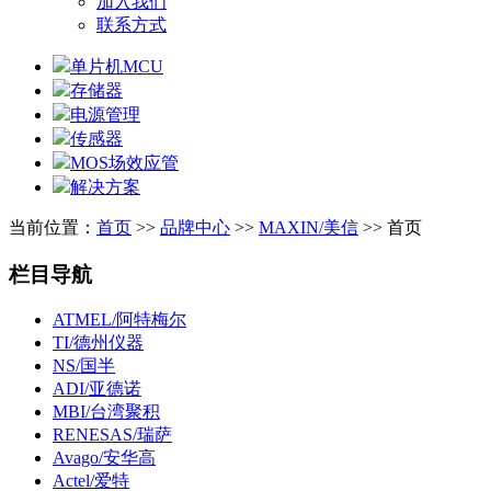
加入我们
联系方式
单片机MCU
存储器
电源管理
传感器
MOS场效应管
解决方案
当前位置：
首页
>>
品牌中心
>>
MAXIN/美信
>> 首页
栏目导航
ATMEL/阿特梅尔
TI/德州仪器
NS/国半
ADI/亚德诺
MBI/台湾聚积
RENESAS/瑞萨
Avago/安华高
Actel/爱特