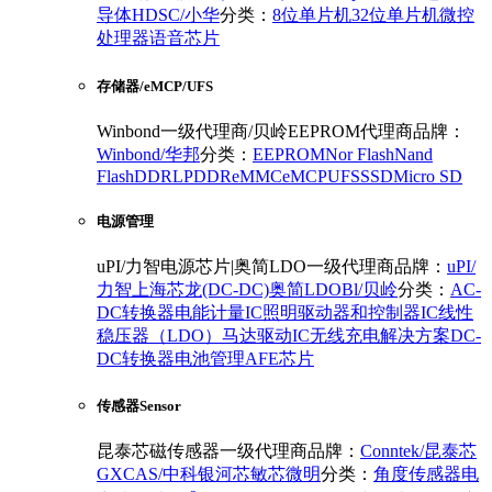
导体
HDSC/小华
分类：
8位单片机
32位单片机
微控
处理器
语音芯片
存储器/eMCP/UFS
Winbond一级代理商/贝岭EEPROM代理商
品牌：
Winbond/华邦
分类：
EEPROM
Nor Flash
Nand
Flash
DDR
LPDDR
eMMC
eMCP
UFS
SSD
Micro SD
电源管理
uPI/力智电源芯片|奥简LDO一级代理商
品牌：
uPI/
力智
上海芯龙(DC-DC)
奥简LDO
Bl/贝岭
分类：
AC-
DC转换器
电能计量IC
照明驱动器和控制器IC
线性
稳压器（LDO）
马达驱动IC
无线充电解决方案
DC-
DC转换器
电池管理
AFE芯片
传感器Sensor
昆泰芯磁传感器一级代理商
品牌：
Conntek/昆泰芯
GXCAS/中科银河芯
敏芯微
明
分类：
角度传感器
电