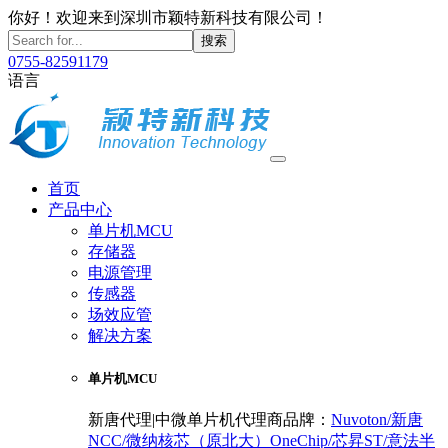
你好！欢迎来到深圳市颖特新科技有限公司！
搜索
0755-82591179
语言
首页
产品中心
单片机MCU
存储器
电源管理
传感器
场效应管
解决方案
单片机MCU
新唐代理|中微单片机代理商
品牌：
Nuvoton/新唐
NCC/微纳核芯（原北大）
OneChip/芯昇
ST/意法半