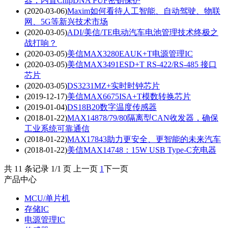
器，内置ChipDNA PUF密钥保护
(2020-03-06)
Maxim如何看待人工智能、自动驾驶、物联
网、5G等新兴技术市场
(2020-03-05)
ADI/美信/TE电动汽车电池管理技术终极之
战打响？
(2020-03-05)
美信MAX3280EAUK+T电源管理IC
(2020-03-05)
美信MAX3491ESD+T RS-422/RS-485 接口
芯片
(2020-03-05)
DS3231MZ+实时时钟芯片
(2019-12-17)
美信MAX6675ISA+T模数转换芯片
(2019-01-04)
DS18B20数字温度传感器
(2018-01-22)
MAX14878/79/80隔离型CAN收发器，确保
工业系统可靠通信
(2018-01-22)
MAX17843助力更安全、更智能的未来汽车
(2018-01-22)
美信MAX14748：15W USB Type-C充电器
共 11 条记录 1/1 页 上一页
1
下一页
产品中心
MCU/单片机
存储IC
电源管理IC