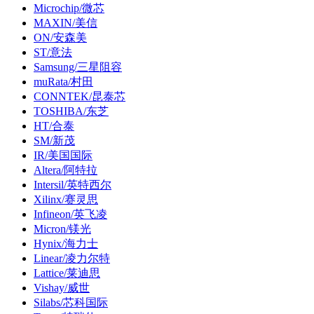
Microchip/微芯
MAXIN/美信
ON/安森美
ST/意法
Samsung/三星阻容
muRata/村田
CONNTEK/昆泰芯
TOSHIBA/东芝
HT/合泰
SM/新茂
IR/美国国际
Altera/阿特拉
Intersil/英特西尔
Xilinx/赛灵思
Infineon/英飞凌
Micron/镁光
Hynix/海力士
Linear/凌力尔特
Lattice/莱迪思
Vishay/威世
Silabs/芯科国际