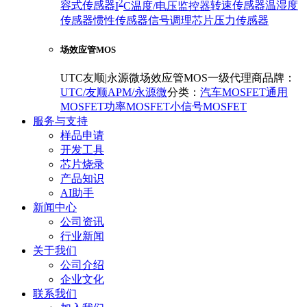
2
容式传感器
I
C温度/电压监控器
转速传感器
温湿度
传感器
惯性传感器
信号调理芯片
压力传感器
场效应管MOS
UTC友顺|永源微场效应管MOS一级代理商
品牌：
UTC/友顺
APM/永源微
分类：
汽车MOSFET
通用
MOSFET
功率MOSFET
小信号MOSFET
服务与支持
样品申请
开发工具
芯片烧录
产品知识
AI助手
新闻中心
公司资讯
行业新闻
关于我们
公司介绍
企业文化
联系我们