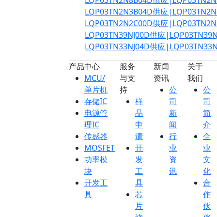
LQP03TN2N8B04D供应|LQP03TN2
LQP03TN2N3B04D供应|LQP03TN2
LQP03TN2N2C00D供应|LQP03TN2
LQP03TN39NJ00D供应|LQP03TN39
LQP03TN33NJ04D供应|LQP03TN33
产品中心
服务
新闻
关于
MCU/
与支
资讯
我们
单片机
持
公
公
存储IC
样
司
司
电源管
品
新
简
理IC
申
闻
介
传感器
请
行
企
MOSFET
开
业
业
功率模
发
资
文
块
工
讯
化
开发工
具
合
具
芯
作
片
伙