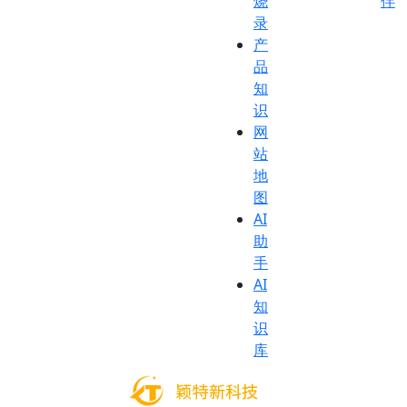
烧
伴
录
产
品
知
识
网
站
地
图
AI
助
手
AI
知
识
库