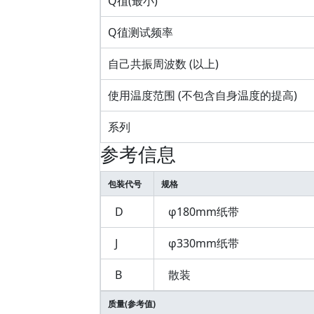
Q徝(最小)
Q徝测试频率
自己共振周波数 (以上)
使用温度范围 (不包含自身温度的提高)
系列
参考信息
包装代号
规格
D
φ180mm纸带
J
φ330mm纸带
B
散装
质量(参考值)