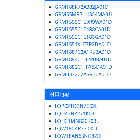
GRM188R72A332JA01D
GRM55MR71H304MA01L
GRM1555C1E9R9WA01D
GRM1555C1E4R8CA01D
GRM1552C1E180GA01D
GRM1551X1E7R2DA01D
GRM1884C2A1R5BA01D
GRM1884C1H2R0BA01D
GRM1882C1H7R5DA01D
GRM0332C2A5R6CA01D
村田电感
LQP02TQ3N7C02L
LQH43NZ271K03L
LQH31MN820K03L
LQW18CAR27J00D
LQW18AN68NG8ZD