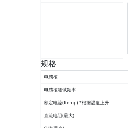
规格
电感徝
电感徝测试频率
额定电流(Itemp) *根据温度上升
直流电阻(最大)