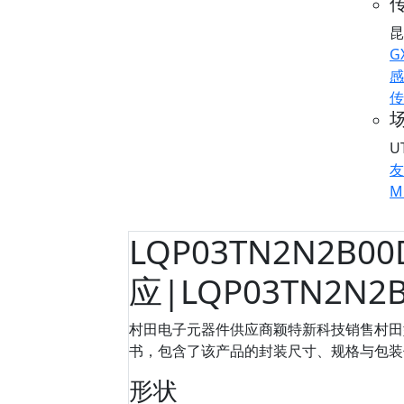
传
昆
G
感
传
U
友
M
LQP03TN2N2B0
应|LQP03TN2N
村田电子元器件供应商颖特新科技销售村田型号
书，包含了该产品的封装尺寸、规格与包装信息等
形状