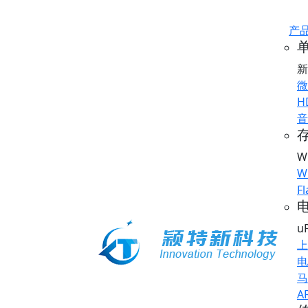
产
新
微
H
音
存
W
W
Fl
u
上
电
马
A