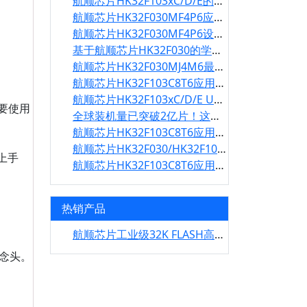
航顺芯片HK32F103xC/D/E的ADC常规和注入通道同时触发时的处理机制
航顺芯片HK32F030MF4P6应用于迷你可移动激光振镜投影
航顺芯片HK32F030MF4P6设计出最小系统板
基于航顺芯片HK32F030的学习板
航顺芯片HK32F030MJ4M6最小开发板应用于各种小项目
航顺芯片HK32F103C8T6应用于无线遥控
航顺芯片HK32F103xC/D/E USB枚举情况分析（二）
要使用
全球装机量已突破2亿片！这家公司是如何实现业绩高速增长的？
航顺芯片HK32F103C8T6应用于全彩小夜灯
航顺芯片HK32F030/HK32F103开发板使用说明
上手
航顺芯片HK32F103C8T6应用于NFC读卡器
热销产品
航顺芯片工业级32K FLASH高品质高性价比传感/物联网/智能控制等专用HK32F030MA量产！
的念头。