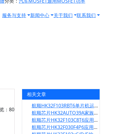
源微
分类：
汽车MOSFET
通用MOSFET
功率
服务与支持
新闻中心
关于我们
联系我们
相关文章
航顺HK32F103RBT6单片机运行慢的解决方案
浏览：80
航顺芯片HK32AUTO39A家族批量应用于江铃、中兴、东南汽车等前装
航顺芯片HK32F103C8T6应用于科爵电子双路智能充电插座
航顺芯片HK32F030F4P6应用于华为双千兆双频ONT光猫