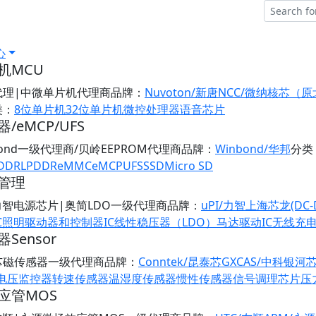
心
机MCU
代理|中微单片机代理商
品牌：
Nuvoton/新唐
NCC/微纳核芯（
类：
8位单片机
32位单片机
微控处理器
语音芯片
/eMCP/UFS
bond一级代理商/贝岭EEPROM代理商
品牌：
Winbond/华邦
分类
DDR
LPDDR
eMMC
eMCP
UFS
SSD
Micro SD
管理
/力智电源芯片|奥简LDO一级代理商
品牌：
uPI/力智
上海芯龙(DC-
C
照明驱动器和控制器IC
线性稳压器（LDO）
马达驱动IC
无线充
Sensor
芯磁传感器一级代理商
品牌：
Conntek/昆泰芯
GXCAS/中科银河
/电压监控器
转速传感器
温湿度传感器
惯性传感器
信号调理芯片
压
应管MOS