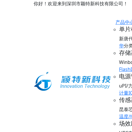
你好！欢迎来到深圳市颖特新科技有限公司！
产品中
单片
新唐
华
分
存储器
Win
Flash
电源
uPI
计量I
传感器
昆泰
温度
场效