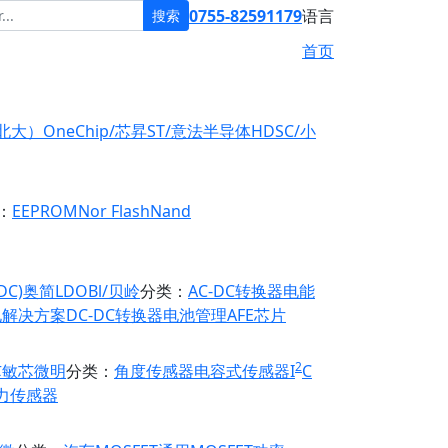
0755-82591179
语言
搜索
首页
原北大）
OneChip/芯昇
ST/意法半导体
HDSC/小
：
EEPROM
Nor Flash
Nand
DC)
奥简LDO
Bl/贝岭
分类：
AC-DC转换器
电能
电解决方案
DC-DC转换器
电池管理
AFE芯片
2
芯
敏芯微
明
分类：
角度传感器
电容式传感器
I
C
力传感器