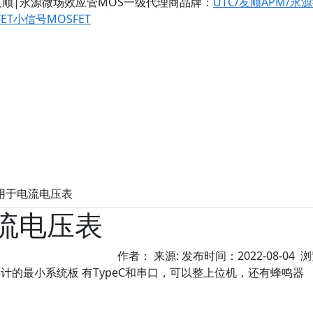
友顺|永源微场效应管MOS一级代理商
品牌：
UTC/友顺
APM/永
ET
小信号MOSFET
应用于电流电压表
流电压表
作者： 来源: 发布时间：2022-08-04 
6设计的最小系统板 有TypeC和串口，可以整上位机，还有蜂鸣器