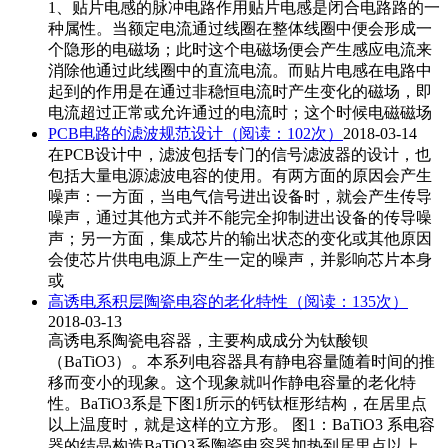
1、贴片电感的脉冲电路作用贴片电感是闭合电路路的一
种属性。当额定电流通过线圈在整体线圈中便会形成一
个隐形的电磁场；此时这个电磁场便会产生感应电流来
消除他通过此线圈中的直流电流。而贴片电感在电路中
起到的作用是在通过非稳恒电流时产生变化的磁场，即
电流超过正常或允许通过的电流时；这个时候电磁磁场
PCB电路的滤波规范设计
（阅读：102次）
2018-03-14
在PCB设计中，滤波包括专门的信号滤波器的设计，也
包括大量电源滤波电容的使用。有两方面的原因会产生
噪声：一方面，当电气信号进出设备时，就会产生传导
噪声，通过其他方式并不能完全抑制进出设备的传导噪
声；另一方面，集成芯片的输出状态的变化或其他原因
会使芯片供电电源上产生一定的噪声，并影响芯片本身
或
高诱电系积层陶瓷电容的老化特性
（阅读：135次）
2018-03-13
高诱电系陶瓷电容器，主要构成成分为钛酸钡
（BaTiO3）。本系列电容器具有静电容量随着时间的推
移而变小的现象。这个现象就叫作静电容量的老化特
性。BaTiO3系是下图1所示的钙钛框形结构，在居里点
以上温度时，就是这样的立方形。 图1：BaTiO3 系电容
器的结晶构造BaTiO3系陶瓷电容器加热到居里点以上