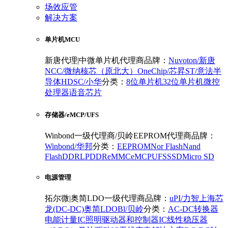
场效应管
解决方案
单片机MCU
新唐代理|中微单片机代理商
品牌：
Nuvoton/新唐
NCC/微纳核芯（原北大）
OneChip/芯昇
ST/意法半
导体
HDSC/小华
分类：
8位单片机
32位单片机
微控
处理器
语音芯片
存储器/eMCP/UFS
Winbond一级代理商/贝岭EEPROM代理商
品牌：
Winbond/华邦
分类：
EEPROM
Nor Flash
Nand
Flash
DDR
LPDDR
eMMC
eMCP
UFS
SSD
Micro SD
电源管理
拓尔微|奥简LDO一级代理商
品牌：
uPI/力智
上海芯
龙(DC-DC)
奥简LDO
Bl/贝岭
分类：
AC-DC转换器
电能计量IC
照明驱动器和控制器IC
线性稳压器