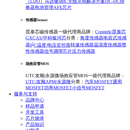
（LDO）
马达驱动IC
无线充电解决方案
DC-DC转
换器
电池管理
AFE芯片
传感器Sensor
昆泰芯磁传感器一级代理商
品牌：
Conntek/昆泰芯
GXCAS/中科银河芯
分类：
角度传感器
电容式传感
2
器
I
C温度/电压监控器
转速传感器
温湿度传感器
惯
性传感器
信号调理芯片
压力传感器
场效应管MOS
UTC友顺|永源微场效应管MOS一级代理商
品牌：
UTC/友顺
APM/永源微
分类：
汽车MOSFET
通用
MOSFET
功率MOSFET
小信号MOSFET
服务与支持
品牌中心
样品申请
开发工具
芯片烧录
产品知识