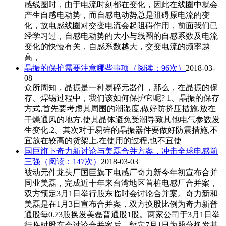
感线圈时，由于电流时刻都在变化，因此在线圈中就会
产生自感电动势，而自感电动势总是阻碍原电流的变
化，故电感线圈对交变电流会起阻碍作用，前面我们已
经学习过，自感电动势的大小与线圈的自感系数及电流
变化的快慢有关，自感系数越大，交变电流的频率越
高，
晶振的保护需要注意哪些事项
（阅读：96次）
2018-03-
08
众所周知，晶振是一种易碎元器件，那么，在晶振的保
存、焊锡过程中，我们该如何保护它呢? 1、晶振的保存
方式,首先要考虑其周围的潮湿度,做好防挤压措施,放在
干燥通风的地方,使其晶体避免受潮导致其他电气参数发
生变化.2、其次对于易碎的晶振器件要做好防震措施,不
宜放在较高的货架上,在使用的过程,也不宜使
国巨旗下奇力新讨论与美磊合并方案，冲击全球电感前
三强
（阅读：147次）
2018-03-03
被动元件龙头厂国巨旗下电感厂奇力新今年初宣布合并
同业美磊，完成近十年来台湾地区首桩电感厂合并案，
双方预定3月1日举行股东临时会讨论合并案。奇力新和
美磊是在1月3日宣布合并案，双方换股比例为奇力新普
通股每0.73股换发美磊普通股1股。两家公司于3月1日举
行临时股东会讨论合并案后，暂定7月1日为股分换发基