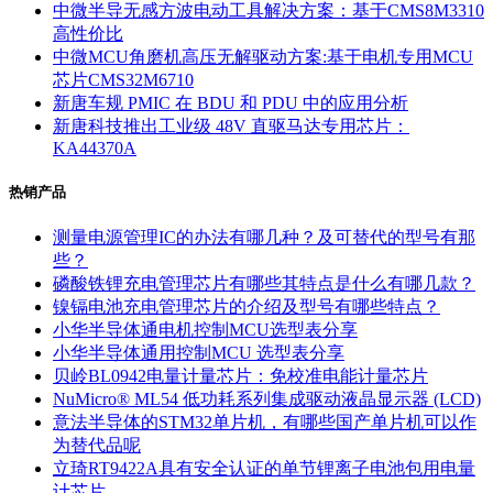
中微半导无感方波电动工具解决方案：基于CMS8M3310
高性价比
中微MCU角磨机高压无解驱动方案:基于电机专用MCU
芯片CMS32M6710
新唐车规 PMIC 在 BDU 和 PDU 中的应用分析
新唐科技推出工业级 48V 直驱马达专用芯片：
KA44370A
热销产品
测量电源管理IC的办法有哪几种？及可替代的型号有那
些？
磷酸铁锂充电管理芯片有哪些其特点是什么有哪几款？
镍镉电池充电管理芯片的介绍及型号有哪些特点？
小华半导体通电机控制MCU选型表分享
小华半导体通用控制MCU 选型表分享
贝岭BL0942电量计量芯片：免校准电能计量芯片
NuMicro® ML54 低功耗系列集成驱动液晶显示器 (LCD)
意法半导体的STM32单片机，有哪些国产单片机可以作
为替代品呢
立琦RT9422A具有安全认证的单节锂离子电池包用电量
计芯片