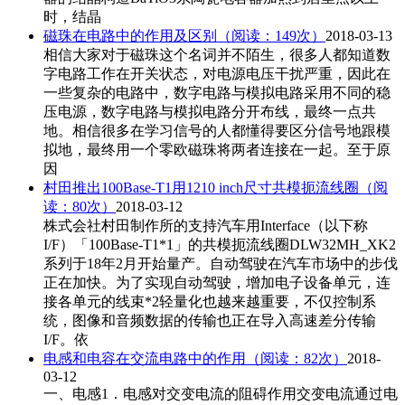
时，结晶
磁珠在电路中的作用及区别
（阅读：149次）
2018-03-13
相信大家对于磁珠这个名词并不陌生，很多人都知道数
字电路工作在开关状态，对电源电压干扰严重，因此在
一些复杂的电路中，数字电路与模拟电路采用不同的稳
压电源，数字电路与模拟电路分开布线，最终一点共
地。相信很多在学习信号的人都懂得要区分信号地跟模
拟地，最终用一个零欧磁珠将两者连接在一起。至于原
因
村田推出100Base-T1用1210 inch尺寸共模扼流线圈
（阅
读：80次）
2018-03-12
株式会社村田制作所的支持汽车用Interface（以下称
I/F）「100Base-T1*1」的共模扼流线圈DLW32MH_XK2
系列于18年2月开始量产。自动驾驶在汽车市场中的步伐
正在加快。为了实现自动驾驶，增加电子设备单元，连
接各单元的线束*2轻量化也越来越重要，不仅控制系
统，图像和音频数据的传输也正在导入高速差分传输
I/F。依
电感和电容在交流电路中的作用
（阅读：82次）
2018-
03-12
一、电感1．电感对交变电流的阻碍作用交变电流通过电