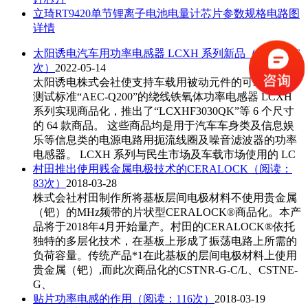
立琦RT9420单节锂离子电池电量计芯片参数规格电路图
详情
太阳诱电汽车用功率电感器 LCXH 系列新品
（阅读：76
次）
2022-05-14
太阳诱电株式会社使支持车载用被动元件的可靠性认证
测试标准“AEC-Q200”的绕线铁氧体功率电感器 LCXH
系列实现商品化，推出了“LCXHF3030QK”等 6 个尺寸
的 64 款商品。 这些商品均是用于汽车车身类及信息娱
乐等信息类的电源电路用扼流线圈及噪音滤波器的功率
电感器。 LCXH 系列与民生市场及车载市场使用的 LC
村田推出使用贱金属电极技术的CERALOCK
（阅读：
83次）
2018-03-28
株式会社村田制作所将基板层间电极材料不使用贵金属
（钯）的MHz频带的片状型CERALOCK®商品化。本产
品将于2018年4月开始量产。村田的CERALOCK®依托
独特的多层化技术，在基板上形成了振荡电路上所需的
负荷容量。传统产品*1在此基板的层间电极材料上使用
贵金属（钯）,而此次商品化的CSTNR-G-C/L、CSTNE-
G、
贴片功率电感的作用
（阅读：116次）
2018-03-19