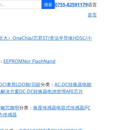
0755-82591179
语言
搜索
首页
原北大）
OneChip/芯昇
ST/意法半导体
HDSC/小
：
EEPROM
Nor Flash
Nand
DC)
奥简LDO
Bl/贝岭
分类：
AC-DC转换器
电能
电解决方案
DC-DC转换器
电池管理
AFE芯片
2
芯
敏芯微
明
分类：
角度传感器
电容式传感器
I
C
力传感器