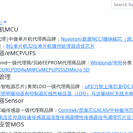
心
机MCU
代理|中微单片机代理商
品牌：
Nuvoton/新唐
NCC/微纳核芯（
类：
8位单片机
32位单片机
微控处理器
语音芯片
/eMCP/UFS
bond一级代理商/贝岭EEPROM代理商
品牌：
Winbond/华邦
分类
DDR
LPDDR
eMMC
eMCP
UFS
SSD
Micro SD
管理
/力智电源芯片|奥简LDO一级代理商
品牌：
uPI/力智
上海芯龙(DC-
C
照明驱动器和控制器IC
线性稳压器（LDO）
马达驱动IC
无线充
Sensor
芯磁传感器一级代理商
品牌：
Conntek/昆泰芯
GXCAS/中科银河
/电压监控器
转速传感器
温湿度传感器
惯性传感器
信号调理芯片
压
应管MOS