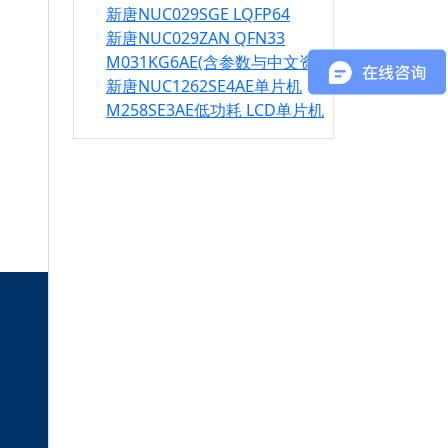
新唐NUC029SGE LQFP64
新唐NUC029ZAN QFN33
M031KG6AE(含参数与中文资料）
新唐NUC1262SE4AE单片机
M258SE3AE低功耗 LCD单片机