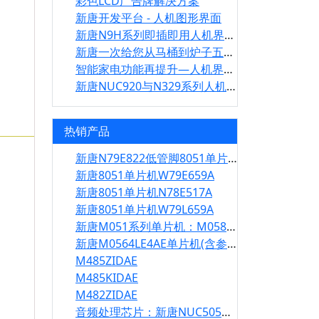
彩色LCD广告牌解决方案
新唐开发平台 - 人机图形界面
新唐N9H系列即插即用人机界面显示模块
新唐一次给您从马桶到炉子五种智能家居方案
智能家电功能再提升—人机界面应用方案
新唐NUC920与N329系列人机界面解决方案
热销产品
新唐N79E822低管脚8051单片机
新唐8051单片机W79E659A
新唐8051单片机N78E517A
新唐8051单片机W79L659A
新唐M051系列单片机：M058LDN
新唐M0564LE4AE单片机(含参数与中文资料）
M485ZIDAE
M485KIDAE
M482ZIDAE
音频处理芯片：新唐NUC505DLA