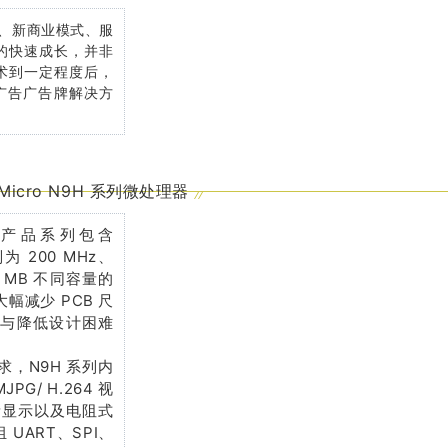
、新商业模式、服
的快速成长，并非
术到一定程度后，
 广告广告牌解决方
Micro N9H 系列微处理器
核心，产品系列包含
为 200 MHz、
32 MB 不同容量的
大幅减少 PCB 尺
间与降低设计困难
，N9H 系列内
PG/ H.264 视
像素显示以及电阻式
 UART、SPI、