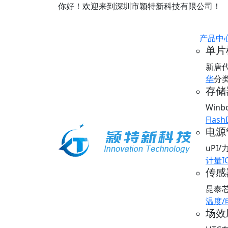
你好！欢迎来到深圳市颖特新科技有限公司！
产品中
单片
新唐
华
分
存储器
Win
Flash
电源
uPI
计量I
传感器
昆泰
温度
场效