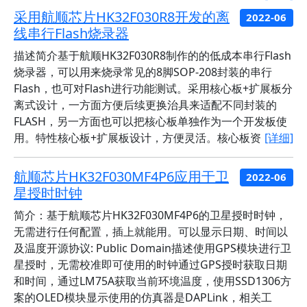
采用航顺芯片HK32F030R8开发的离
2022-06
线串行Flash烧录器
描述简介基于航顺HK32F030R8制作的的低成本串行Flash
烧录器，可以用来烧录常见的8脚SOP-208封装的串行
Flash，也可对Flash进行功能测试。采用核心板+扩展板分
离式设计，一方面方便后续更换治具来适配不同封装的
FLASH，另一方面也可以把核心板单独作为一个开发板使
用。特性核心板+扩展板设计，方便灵活。核心板资
[详细]
航顺芯片HK32F030MF4P6应用于卫
2022-06
星授时时钟
简介：基于航顺芯片HK32F030MF4P6的卫星授时时钟，
无需进行任何配置，插上就能用。可以显示日期、时间以
及温度开源协议: Public Domain描述使用GPS模块进行卫
星授时，无需校准即可使用的时钟通过GPS授时获取日期
和时间，通过LM75A获取当前环境温度，使用SSD1306方
案的OLED模块显示使用的仿真器是DAPLink，相关工