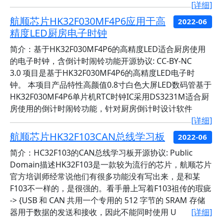
[详细]
航顺芯片HK32F030MF4P6应用于高
2022-06
精度LED厨房电子时钟
简介：基于HK32F030MF4P6的高精度LED适合厨房使用
的电子时钟，含倒计时闹铃功能开源协议: CC-BY-NC
3.0 项目是基于HK32F030MF4P6的高精度LED电子时
钟。 本项目产品特性高颜值0.8寸白色大屏LED数码管基于
HK32F030MF4P6单片机RTC时钟IC采用DS3231M适合厨
房使用的倒计时闹铃功能，针对厨房倒计时设计软件
[详细]
航顺芯片HK32F103CAN总线学习板
2022-06
简介：HC32F103的CAN总线学习板开源协议: Public
Domain描述HK32F103是一款较为流行的芯片，航顺芯片
官方培训师经常说他们有很多功能没有写出来，是和某
F103不一样的，是很强的。看手册上写着F103祖传的瑕疵
-> {USB 和 CAN 共用一个专用的 512 字节的 SRAM 存储
器用于数据的发送和接收，因此不能同时使用 U
[详细]