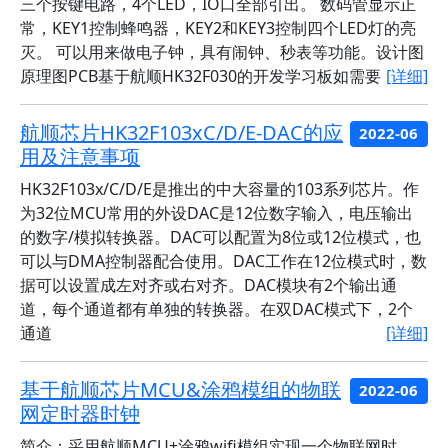
三个按键电路，4个LED，IO口全部引出。 数码管显示正
常，KEY1控制蜂鸣器，KEY2和KEY3控制四个LED灯的亮
灭。 可以用来做电子钟，具有闹钟、秒表等功能。设计图
原理图PCB基于航顺HK32F030的开发学习板如需要
[详细]
航顺芯片HK32F103xC/D/E-DAC的应
2022-06
用及注意事项
HK32F103x/C/D/E是推出的中大容量的103系列芯片。作
为32位MCU常用的外设DAC是12位数字输入，电压输出
的数字/模拟转换器。DAC可以配置为8位或12位模式，也
可以与DMA控制器配合使用。DAC工作在12位模式时，数
据可以设置成左对齐或右对齐。DAC模块有2个输出通
道，每个通道都有单独的转换器。在双DAC模式下，2个
通道
[详细]
基于航顺芯片MCU&涂鸦模组的物联
2022-06
网定时器时钟
简介：采用航顺MCU+涂鸦wifi模组实现一个物联网时