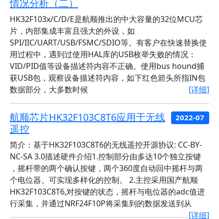
情况分析（二）
HK32F103x/C/D/E是航顺推出的中大容量的32位MCU芯
片，内部集成丰富且强大的外设，如
SPI/IIC/UART/USB/FSMC/SDIO等。有客户在快速替换使
用过程中，遇到过使用HAL库的USB枚举失败的情况：
VID/PID值等设备描述符内容不正确。使用bus hound捕
获USB包，观察设备描述符内容，如下红色箭头所指IN包
数据部分，大多数时候
[详细]
航顺芯片HK32F103C8T6应用于无线
2022-07
遥控
简介：基于HK32F103C8T6的无线遥控开源协议: CC-BY-
NC-SA 3.0描述硬件介绍1.控制部分由多达10个独立按键
，摇杆带的两个确认按键，两个360度自动回中摇杆与两
个电位器。可实现多样化的控制。 2.主控采用国产航顺
HK32F103C8T6,对按键的状态，摇杆与电位器的adc值进
行采集，并通过NRF24F10P将采集到的数据发送到从
[详细]