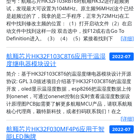
型号：航顺芯片HK32F103RBT6对航顺HK32进行超频测
试，发现最大可设置为104MHz。原主频96MHz(这个已经
是超频过的了，我拿的是二手程序，正常为72MHz)在工
程中找到修改主频的位置：（1）打开启动文件（2）在启
动文件中找到这样一段 双击选中，按F12或右击Go To
Definition进入。（3）（4）（5）紧接着找到下
[详细]
航顺芯片HK32F103C8T6应用于温湿
2022-07
度继电器模块设计
简介：基于HK32F103C8T6的温湿度继电器模块设计开源
协议: GPL 3.0描述项目介绍基于HK32F103C8T6的温湿度
开发，oled显示温湿度数据，esp8266把温湿度数据上传
到onenet，可通过onenet控制台实时查看温湿度数据设
计原理图PCB如需要了解更多航顺MCU产品，请联系航顺
核心代理商，颖特新科技，或者扫码联系我们！在之
[详细]
航顺芯片HK32F030MF4P6应用于智
2022-07
能LED胸牌