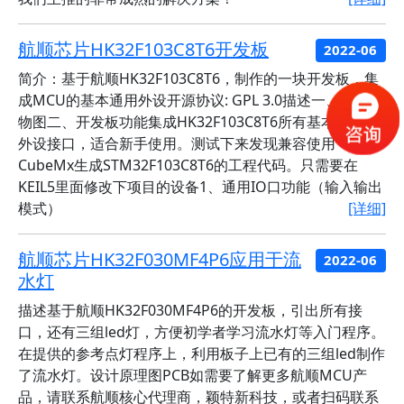
航顺芯片HK32F103C8T6开发板
2022-06
简介：基于航顺HK32F103C8T6，制作的一块开发板，集
成MCU的基本通用外设开源协议: GPL 3.0描述一、工程实
物图二、开发板功能集成HK32F103C8T6所有基本通用的
外设接口，适合新手使用。测试下来发现兼容使用
CubeMx生成STM32F103C8T6的工程代码。只需要在
KEIL5里面修改下项目的设备1、通用IO口功能（输入输出
模式）
[详细]
航顺芯片HK32F030MF4P6应用于流
2022-06
水灯
描述基于航顺HK32F030MF4P6的开发板，引出所有接
口，还有三组led灯，方便初学者学习流水灯等入门程序。
在提供的参考点灯程序上，利用板子上已有的三组led制作
了流水灯。设计原理图PCB如需要了解更多航顺MCU产
品，请联系航顺核心代理商，颖特新科技，或者扫码联系