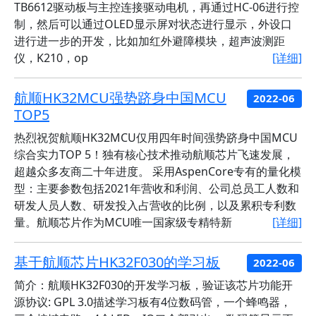
TB6612驱动板与主控连接驱动电机，再通过HC-06进行控
制，然后可以通过OLED显示屏对状态进行显示，外设口
进行进一步的开发，比如加红外避障模块，超声波测距
仪，K210，op
[详细]
航顺HK32MCU强势跻身中国MCU
2022-06
TOP5
热烈祝贺航顺HK32MCU仅用四年时间强势跻身中国MCU
综合实力TOP 5！独有核心技术推动航顺芯片飞速发展，
超越众多友商二十年进度。 采用AspenCore专有的量化模
型：主要参数包括2021年营收和利润、公司总员工人数和
研发人员人数、研发投入占营收的比例，以及累积专利数
量。航顺芯片作为MCU唯一国家级专精特新
[详细]
基于航顺芯片HK32F030的学习板
2022-06
简介：航顺HK32F030的开发学习板，验证该芯片功能开
源协议: GPL 3.0描述学习板有4位数码管，一个蜂鸣器，