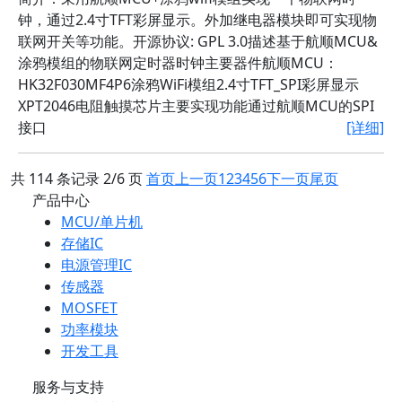
钟，通过2.4寸TFT彩屏显示。外加继电器模块即可实现物
联网开关等功能。开源协议: GPL 3.0描述基于航顺MCU&
涂鸦模组的物联网定时器时钟主要器件航顺MCU：
HK32F030MF4P6涂鸦WiFi模组2.4寸TFT_SPI彩屏显示
XPT2046电阻触摸芯片主要实现功能通过航顺MCU的SPI
接口
[详细]
共 114 条记录 2/6 页
首页
上一页
1
2
3
4
5
6
下一页
尾页
产品中心
MCU/单片机
存储IC
电源管理IC
传感器
MOSFET
功率模块
开发工具
服务与支持