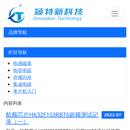
品牌导航
栏目导航
电感磁珠
电容电阻
存储闪存
集成电路
单片机入门
内容列表
航顺芯片HK32F103RBT6超频测试记
2022-07
录（一）