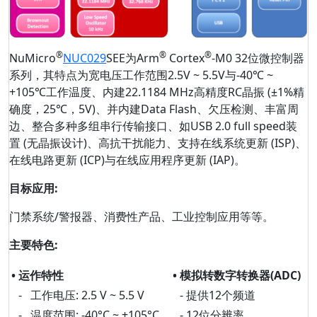
®
®
®
NuMicro
NUC029
SEE为Arm
Cortex
-M0 32位微控制器
系列，其特点为宽电压工作范围2.5V ~ 5.5V与-40℃ ~
+105℃工作温度、内建22.1184 MHz高精度RC晶振 (±1%精
确度，25℃，5V)、并内建Data Flash、欠压检测、丰富周
边、整合多种多组串行传输接口、如USB 2.0 full speed装
置 (无晶振设计)、高抗干扰能力、支持在线系统更新 (ISP)、
在线电路更新 (ICP)与在线应用程序更新 (IAP)。
目标应用
:
门禁系统/警报器、消费性产品、工业控制应用等等。
主要特色
:
•
运作特性
•
模拟转数字转换器(ADC)
-
工作电压: 2.5 V ~ 5.5 V
-
提供12个频道
-
温度范围: -40°C ~ +105°C
-
12位分辨率