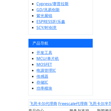
Cypress/赛普拉斯
GD/兆易创新
紫光展锐
ESPRESSIF/乐鑫
SCY/时创意
产品导航
开发工具
MCU/单片机
MOSFET
电源管理IC
传感器
存储IC
功率模块
飞思卡尔代理商
Freescale代理商
飞思卡尔半
产品中心
服务与支持
新闻资