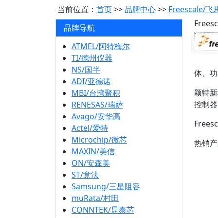
当前位置：
首页
>>
品牌中心
>>
Freescale/
Free
品牌导航
ATMEL/阿特梅尔
TI/德州仪器
NS/国半
体、功
ADI/亚德诺
颖特新
MBI/台湾聚积
控制器、
RENESAS/瑞萨
Avago/安华高
Free
Actel/爱特
Microchip/微芯
热销产
MAXIN/美信
ON/安森美
ST/意法
Samsung/三星阻容
muRata/村田
CONNTEK/昆泰芯