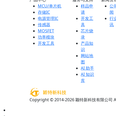
MCU/单片机
样品申
公
存储IC
请
闻
电源管理IC
开发工
行
传感器
具
讯
MOSFET
芯片烧
功率模块
录
开发工具
产品知
识
网站地
图
AI 助手
AI 知识
库
Copyright © 2014-2026 颖特新科技有限公司 All 