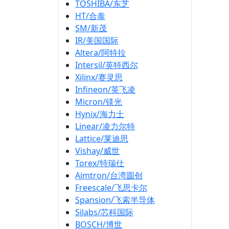
TOSHIBA/东芝
HT/合泰
SM/新茂
IR/美国国际
Altera/阿特拉
Intersil/英特西尔
Xilinx/赛灵思
Infineon/英飞凌
Micron/镁光
Hynix/海力士
Linear/凌力尔特
Lattice/莱迪思
Vishay/威世
Torex/特瑞仕
Aimtron/台湾圆创
Freescale/飞思卡尔
Spansion/飞索半导体
Silabs/芯科国际
BOSCH/博世