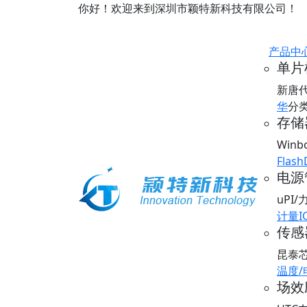
你好！欢迎来到深圳市颖特新科技有限公司！
产品中
单片
新唐
华
分
存储器
Win
Flash
电源
uPI
计量I
传感器
昆泰
温度
场效