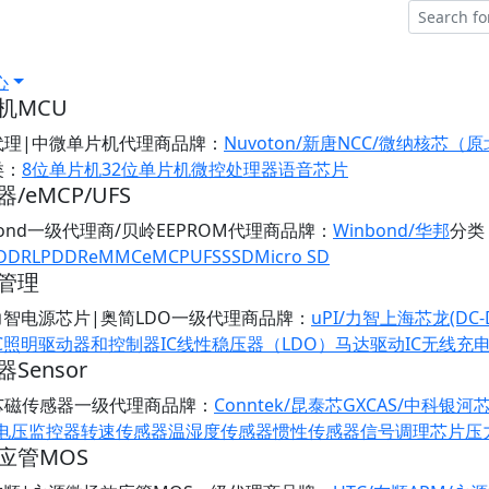
心
机MCU
代理|中微单片机代理商
品牌：
Nuvoton/新唐
NCC/微纳核芯（
类：
8位单片机
32位单片机
微控处理器
语音芯片
/eMCP/UFS
bond一级代理商/贝岭EEPROM代理商
品牌：
Winbond/华邦
分类
DDR
LPDDR
eMMC
eMCP
UFS
SSD
Micro SD
管理
/力智电源芯片|奥简LDO一级代理商
品牌：
uPI/力智
上海芯龙(DC-
C
照明驱动器和控制器IC
线性稳压器（LDO）
马达驱动IC
无线充
Sensor
芯磁传感器一级代理商
品牌：
Conntek/昆泰芯
GXCAS/中科银河
/电压监控器
转速传感器
温湿度传感器
惯性传感器
信号调理芯片
压
应管MOS