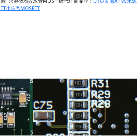
友顺|永源微场效应管MOS一级代理商
品牌：
UTC/友顺
APM/永
ET
小信号MOSFET