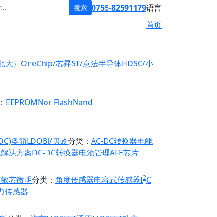
0755-82591179
语言
搜索
首页
原北大）
OneChip/芯昇
ST/意法半导体
HDSC/小
：
EEPROM
Nor Flash
Nand
DC)
奥简LDO
Bl/贝岭
分类：
AC-DC转换器
电能
电解决方案
DC-DC转换器
电池管理
AFE芯片
2
芯
敏芯微
明
分类：
角度传感器
电容式传感器
I
C
力传感器