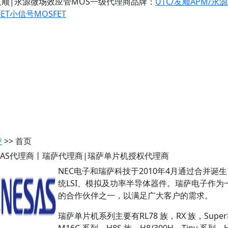
友顺|永源微场效应管MOS一级代理商
品牌：
UTC/友顺
APM/永
ET
小信号MOSFET
萨
>> 首页
ESAS代理商丨瑞萨代理商|瑞萨单片机授权代理商
NEC电子和瑞萨科技于2010年4月通过合并诞
统LSI、模拟及功率半导体器件。瑞萨电子作
的合作伙伴之一，以满足广大客户的需求。
瑞萨单片机系列主要有RL78 族，RX 族，SuperH