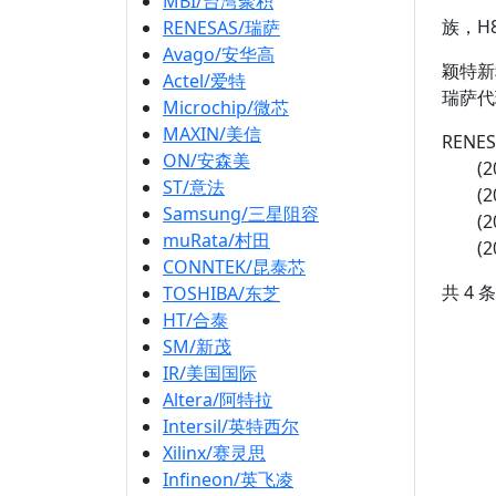
MBI/台湾聚积
族，H8
RENESAS/瑞萨
Avago/安华高
颖特新
Actel/爱特
瑞萨代理
Microchip/微芯
MAXIN/美信
RENE
ON/安森美
(2
ST/意法
(2
Samsung/三星阻容
(2
muRata/村田
(2
CONNTEK/昆泰芯
共 4 
TOSHIBA/东芝
HT/合泰
SM/新茂
IR/美国国际
Altera/阿特拉
Intersil/英特西尔
Xilinx/赛灵思
Infineon/英飞凌