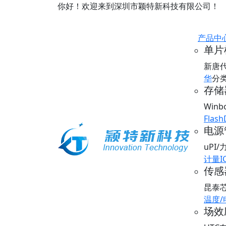
你好！欢迎来到深圳市颖特新科技有限公司！
产品中
单片
新唐
华
分
存储器
Win
Flash
电源
uPI
计量I
传感器
昆泰
温度
场效