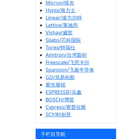
Micron/镁光
Hynix/海力士
Linear/凌力尔特
Lattice/莱迪思
Vishay/威世
Silabs/芯科国际
Torex/特瑞仕
Aimtron/台湾圆创
Freescale/飞思卡尔
Spansion/飞索半导体
GD/兆易创新
紫光展锐
ESPRESSIF/乐鑫
BOSCH/博世
Cypress/赛普拉斯
SCY/时创意
子栏目导航