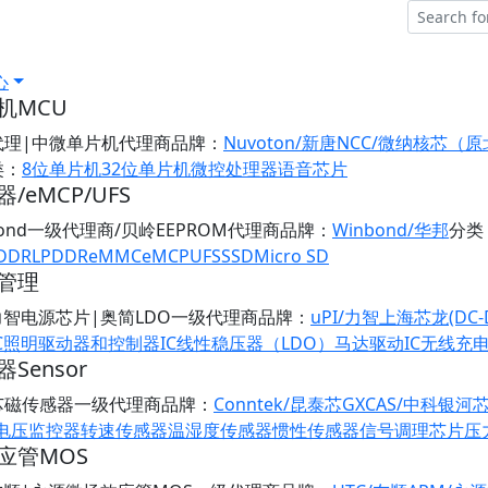
心
机MCU
代理|中微单片机代理商
品牌：
Nuvoton/新唐
NCC/微纳核芯（
类：
8位单片机
32位单片机
微控处理器
语音芯片
/eMCP/UFS
bond一级代理商/贝岭EEPROM代理商
品牌：
Winbond/华邦
分类
DDR
LPDDR
eMMC
eMCP
UFS
SSD
Micro SD
管理
/力智电源芯片|奥简LDO一级代理商
品牌：
uPI/力智
上海芯龙(DC-
C
照明驱动器和控制器IC
线性稳压器（LDO）
马达驱动IC
无线充
Sensor
芯磁传感器一级代理商
品牌：
Conntek/昆泰芯
GXCAS/中科银河
/电压监控器
转速传感器
温湿度传感器
惯性传感器
信号调理芯片
压
应管MOS