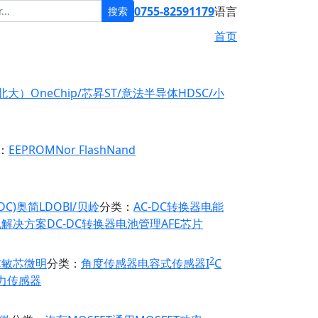
0755-82591179
语言
搜索
首页
原北大）
OneChip/芯昇
ST/意法半导体
HDSC/小
：
EEPROM
Nor Flash
Nand
DC)
奥简LDO
Bl/贝岭
分类：
AC-DC转换器
电能
电解决方案
DC-DC转换器
电池管理
AFE芯片
2
芯
敏芯微
明
分类：
角度传感器
电容式传感器
I
C
力传感器