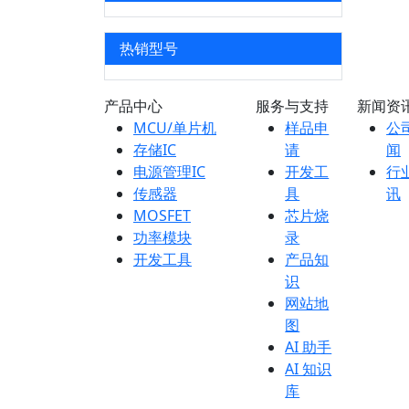
热销型号
产品中心
服务与支持
新闻资
MCU/单片机
样品申
公
存储IC
请
闻
电源管理IC
开发工
行
传感器
具
讯
MOSFET
芯片烧
功率模块
录
开发工具
产品知
识
网站地
图
AI 助手
AI 知识
库