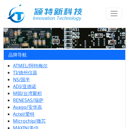
品牌导航
ATMEL/阿特梅尔
TI/德州仪器
NS/国半
ADI/亚德诺
MBI/台湾聚积
RENESAS/瑞萨
Avago/安华高
Actel/爱特
Microchip/微芯
MAXIN/美信