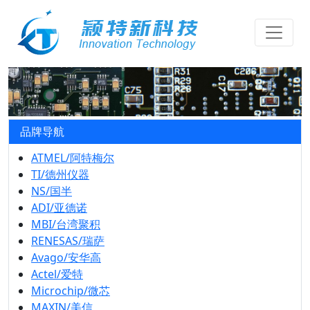
品牌导航
ATMEL/阿特梅尔
TI/德州仪器
NS/国半
ADI/亚德诺
MBI/台湾聚积
RENESAS/瑞萨
Avago/安华高
Actel/爱特
Microchip/微芯
MAXIN/美信